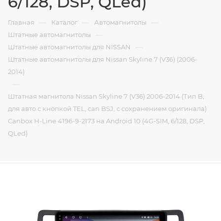
6/128, DSP, QLed)
—
—
—
Главная
Каталог
Автомагнитолы
—
Штатные автомагнитолы
—
Штатные автомагнитолы для NISSAN
Штатные автомагнитолы для Nissan Skyline 7 (V36) (2006-
2014)
—
Штатная магнитола Nissan Skyline 7 (V36) 2006-2014 (Тип B,
для авто с кнопкой TEL, can BSJ, с сохранением оригинала)
Canbox H-Line 4196-9-2173 на Android 10 (4G-SIM, 6/128, DSP,
QLed)