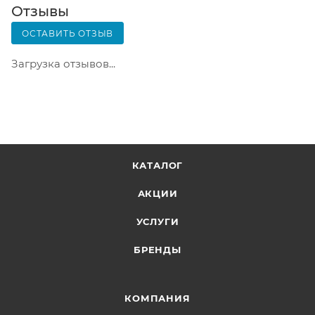
Вскрывать коробку самостоятельно вы можете
Отзывы
только после оплаты заказа. Один заказ может
ОСТАВИТЬ ОТЗЫВ
содержать не больше 10 позиций и его стоимость
не должна превышать 100 000 р.
Загрузка отзывов...
КАТАЛОГ
АКЦИИ
УСЛУГИ
БРЕНДЫ
КОМПАНИЯ