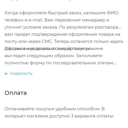
Когда оформляете быстрый заказ, напишите ФИО,
телефон и e-mail. Вам перезвонит менеджер и
уточнит условия заказа. По результатам разговора
вам придет подтверждение оформления товара на
почту или через СМС. Теперь останется только ждать
Оформление заказа в стандартном режиме
доставки и радоваться новой покупке.
выглядит следующим образом. Заполняете
полностью форму по последовательным этапам:
адрес, способ доставки, оплаты, данные о себе.
Советуем в комментарии к заказу написать
информацию, которая поможет курьеру вас найти.
Нажмите кнопку «Оформить заказ».
Оплата
Оплачивайте покупки удобным способом. В
интернет-магазине доступно 3 варианта оплаты: