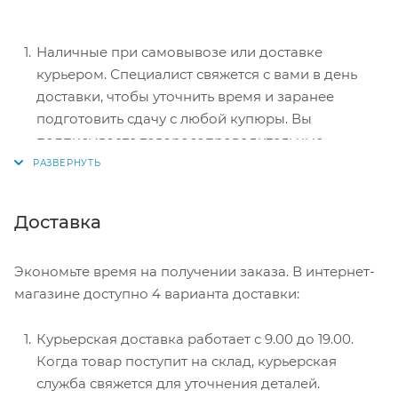
Наличные при самовывозе или доставке
курьером. Специалист свяжется с вами в день
доставки, чтобы уточнить время и заранее
подготовить сдачу с любой купюры. Вы
подписываете товаросопроводительные
документы, вносите денежные средства,
получаете товар и чек.
Безналичный расчет при самовывозе или
Доставка
оформлении в интернет-магазине: карты Visa и
MasterCard. Чтобы оплатить покупку, система
Экономьте время на получении заказа. В интернет-
перенаправит вас на сервер системы ASSIST.
магазине доступно 4 варианта доставки:
Здесь нужно ввести номер карты, срок действия
и имя держателя.
Курьерская доставка работает с 9.00 до 19.00.
Электронные системы при онлайн-заказе:
Когда товар поступит на склад, курьерская
PayPal, WebMoney и Яндекс.Деньги. Для
служба свяжется для уточнения деталей.