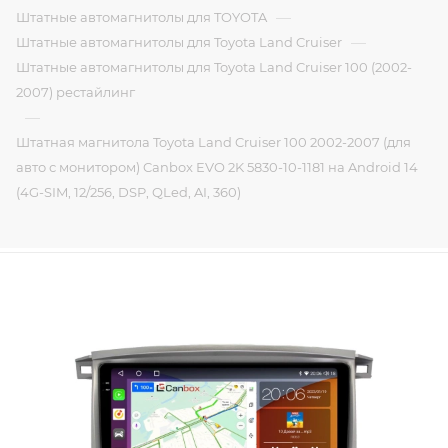
—
Штатные автомагнитолы для TOYOTA
—
Штатные автомагнитолы для Toyota Land Cruiser
Штатные автомагнитолы для Toyota Land Cruiser 100 (2002-
2007) рестайлинг
—
Штатная магнитола Toyota Land Cruiser 100 2002-2007 (для
авто с монитором) Canbox EVO 2K 5830-10-1181 на Android 14
(4G-SIM, 12/256, DSP, QLed, AI, 360)