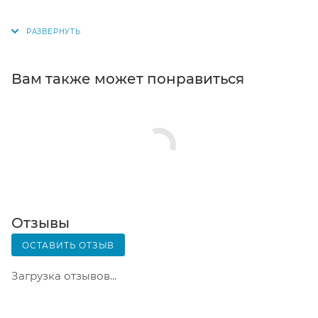
поступит на склад, вам придет уведомление. Для
получения заказа обратитесь к сотруднику в
кассовой зоне и назовите номер.
Постамат. Когда заказ поступит на точку, на ваш
Вам также может понравиться
телефон или e-mail придет уникальный код.
Заказ нужно оплатить в терминале постамата.
Срок хранения — 3 дня.
Почтовая доставка через почту России. Когда
заказ придет в отделение, на ваш адрес придет
извещение о посылке. Перед оплатой вы можете
оценить состояние коробки: вес, целостность.
Вскрывать коробку самостоятельно вы можете
Отзывы
только после оплаты заказа. Один заказ может
ОСТАВИТЬ ОТЗЫВ
содержать не больше 10 позиций и его стоимость
не должна превышать 100 000 р.
Загрузка отзывов...