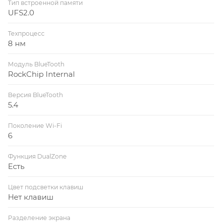
Тип встроенной памяти
UFS2.0
Техпроцесс
8 нм
Модуль BlueTooth
RockChip Internal
Версия BlueTooth
5.4
Поколение Wi-Fi
6
Функция DualZone
Есть
Цвет подсветки клавиш
Нет клавиш
Разделение экрана