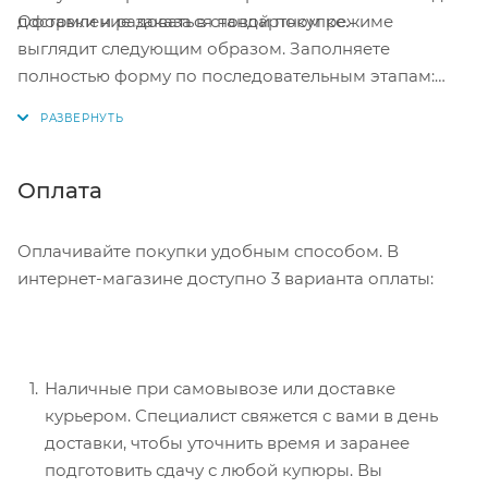
Оформление заказа в стандартном режиме
доставки и радоваться новой покупке.
выглядит следующим образом. Заполняете
полностью форму по последовательным этапам:
адрес, способ доставки, оплаты, данные о себе.
Советуем в комментарии к заказу написать
информацию, которая поможет курьеру вас найти.
Нажмите кнопку «Оформить заказ».
Оплата
Оплачивайте покупки удобным способом. В
интернет-магазине доступно 3 варианта оплаты:
Наличные при самовывозе или доставке
курьером. Специалист свяжется с вами в день
доставки, чтобы уточнить время и заранее
подготовить сдачу с любой купюры. Вы