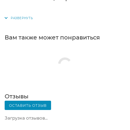
для выбора появится в корзине. Когда заказ
поступит на склад, вам придет уведомление. Для
получения заказа обратитесь к сотруднику в
кассовой зоне и назовите номер.
Постамат. Когда заказ поступит на точку, на ваш
Вам также может понравиться
телефон или e-mail придет уникальный код.
Заказ нужно оплатить в терминале постамата.
Срок хранения — 3 дня.
Почтовая доставка через почту России. Когда
заказ придет в отделение, на ваш адрес придет
извещение о посылке. Перед оплатой вы можете
оценить состояние коробки: вес, целостность.
Вскрывать коробку самостоятельно вы можете
Отзывы
только после оплаты заказа. Один заказ может
ОСТАВИТЬ ОТЗЫВ
содержать не больше 10 позиций и его стоимость
не должна превышать 100 000 р.
Загрузка отзывов...