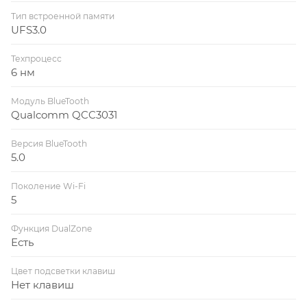
Тип встроенной памяти
UFS3.0
Техпроцесс
6 нм
Модуль BlueTooth
Qualcomm QCC3031
Версия BlueTooth
5.0
Поколение Wi-Fi
5
Функция DualZone
Есть
Цвет подсветки клавиш
Нет клавиш