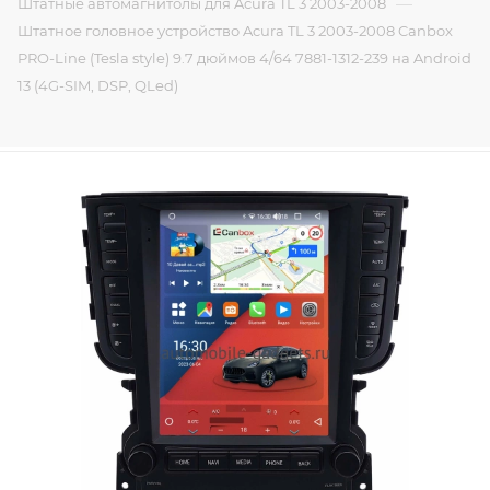
—
Штатные автомагнитолы для Acura TL 3 2003-2008
Штатное головное устройство Acura TL 3 2003-2008 Canbox
PRO-Line (Tesla style) 9.7 дюймов 4/64 7881-1312-239 на Android
13 (4G-SIM, DSP, QLed)