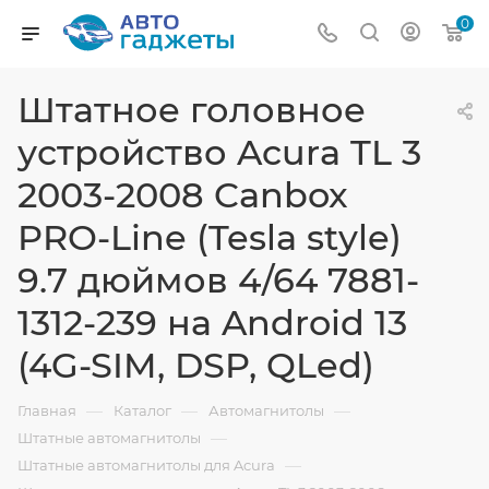
0
Штатное головное
устройство Acura TL 3
2003-2008 Canbox
PRO-Line (Tesla style)
9.7 дюймов 4/64 7881-
1312-239 на Android 13
(4G-SIM, DSP, QLed)
—
—
—
Главная
Каталог
Автомагнитолы
—
Штатные автомагнитолы
—
Штатные автомагнитолы для Acura