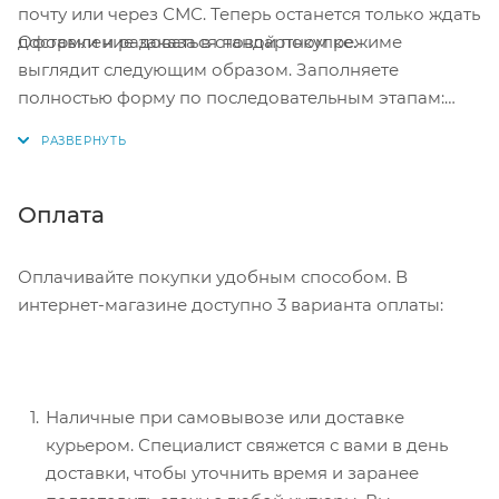
почту или через СМС. Теперь останется только ждать
Оформление заказа в стандартном режиме
доставки и радоваться новой покупке.
выглядит следующим образом. Заполняете
полностью форму по последовательным этапам:
адрес, способ доставки, оплаты, данные о себе.
Советуем в комментарии к заказу написать
информацию, которая поможет курьеру вас найти.
Нажмите кнопку «Оформить заказ».
Оплата
Оплачивайте покупки удобным способом. В
интернет-магазине доступно 3 варианта оплаты:
Наличные при самовывозе или доставке
курьером. Специалист свяжется с вами в день
доставки, чтобы уточнить время и заранее