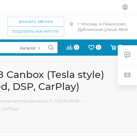
ЗАКАЗАТЬ ЗВОНОК
г. Москва, м.Лианозово,
Дубнинская улица, 83с6
ПОДОБРАТЬ МАГНИТОЛУ
0
0
0
Каталог
Canbox (Tesla style)
d, DSP, CarPlay)
—
томагнитолы для Acura TL 3 2003-2008
 CarPlay)