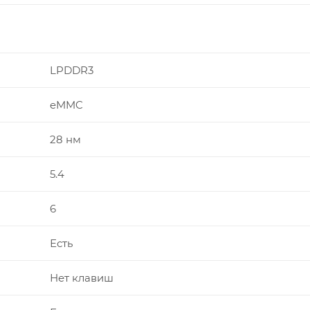
LPDDR3
eMMC
28 нм
5.4
6
Есть
Нет клавиш