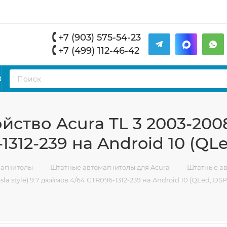
+7 (903) 575-54-23
+7 (499) 112-46-42
К
ство Acura TL 3 2003-2008 
312-239 на Android 10 (QLe
—
—
магнитолы
Штатные автомагнитолы для Acura
Штатные ав
a style) 9.7 дюймов 4/64 GTR096-1312-239 на Android 10 (QLed, DSP,