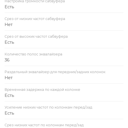
Настройка громкости сабвуфера
Есть
Срез от низких частот сабвуфера
Нет
Срез от высоких частот сабвуфера
Есть
Количество полос эквалайзера
36
Раздельный эквалайзер для передних/задних колонок
Нет
Временная задержка по каждой колонке
Есть
Усиление низких частот по колонкам перед/зад
Есть
Срез низких частот по колонкам перед/зад