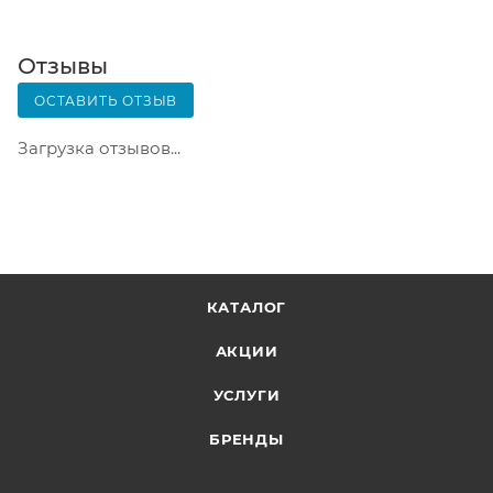
извещение о посылке. Перед оплатой вы можете
оценить состояние коробки: вес, целостность.
Вскрывать коробку самостоятельно вы можете
Отзывы
только после оплаты заказа. Один заказ может
ОСТАВИТЬ ОТЗЫВ
содержать не больше 10 позиций и его стоимость
не должна превышать 100 000 р.
Загрузка отзывов...
КАТАЛОГ
АКЦИИ
УСЛУГИ
БРЕНДЫ