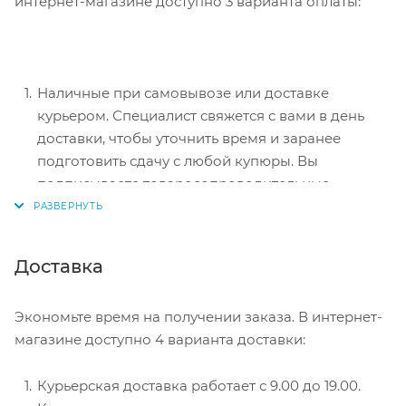
интернет-магазине доступно 3 варианта оплаты:
Наличные при самовывозе или доставке
курьером. Специалист свяжется с вами в день
доставки, чтобы уточнить время и заранее
подготовить сдачу с любой купюры. Вы
подписываете товаросопроводительные
документы, вносите денежные средства,
получаете товар и чек.
Безналичный расчет при самовывозе или
Доставка
оформлении в интернет-магазине: карты Visa и
MasterCard. Чтобы оплатить покупку, система
Экономьте время на получении заказа. В интернет-
перенаправит вас на сервер системы ASSIST.
магазине доступно 4 варианта доставки:
Здесь нужно ввести номер карты, срок действия
и имя держателя.
Курьерская доставка работает с 9.00 до 19.00.
Электронные системы при онлайн-заказе: