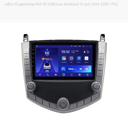
4/64 10 дюймов RM-10-0263 на Android 10 (4G-SIM, DSP, IPS)