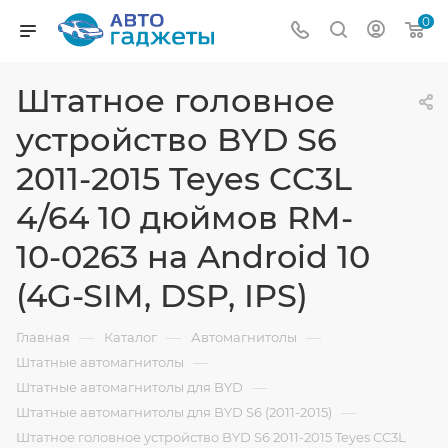
0
Штатное головное
устройство BYD S6
2011-2015 Teyes CC3L
4/64 10 дюймов RM-
10-0263 на Android 10
(4G-SIM, DSP, IPS)
—
—
—
Главная
Каталог
Автомагнитолы
—
Штатные автомагнитолы
—
Штатные автомагнитолы для BYD
—
Штатные автомагнитолы для BYD S6 (2011-2015)
Штатное головное устройство BYD S6 2011-2015 Teyes CC3L