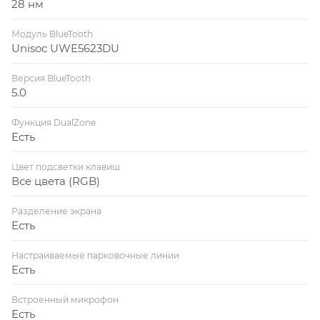
28 нм
Модуль BlueTooth
Unisoc UWE5623DU
Версия BlueTooth
5.0
Функция DualZone
Есть
Цвет подсветки клавиш
Все цвета (RGB)
Разделение экрана
Есть
Настраиваемые парковочные линии
Есть
Встроенный микрофон
Есть