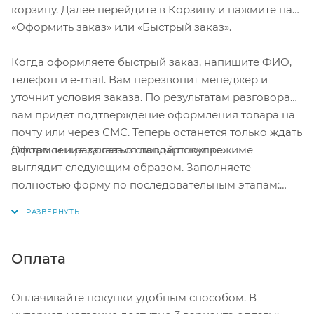
корзину. Далее перейдите в Корзину и нажмите на
«Оформить заказ» или «Быстрый заказ».
Когда оформляете быстрый заказ, напишите ФИО,
телефон и e-mail. Вам перезвонит менеджер и
уточнит условия заказа. По результатам разговора
вам придет подтверждение оформления товара на
почту или через СМС. Теперь останется только ждать
Оформление заказа в стандартном режиме
доставки и радоваться новой покупке.
выглядит следующим образом. Заполняете
полностью форму по последовательным этапам:
адрес, способ доставки, оплаты, данные о себе.
Советуем в комментарии к заказу написать
информацию, которая поможет курьеру вас найти.
Нажмите кнопку «Оформить заказ».
Оплата
Оплачивайте покупки удобным способом. В