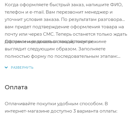
Когда оформляете быстрый заказ, напишите ФИО,
телефон и e-mail. Вам перезвонит менеджер и
уточнит условия заказа. По результатам разговора
вам придет подтверждение оформления товара на
почту или через СМС. Теперь останется только ждать
Оформление заказа в стандартном режиме
доставки и радоваться новой покупке.
выглядит следующим образом. Заполняете
полностью форму по последовательным этапам:
адрес, способ доставки, оплаты, данные о себе.
Советуем в комментарии к заказу написать
информацию, которая поможет курьеру вас найти.
Нажмите кнопку «Оформить заказ».
Оплата
Оплачивайте покупки удобным способом. В
интернет-магазине доступно 3 варианта оплаты: