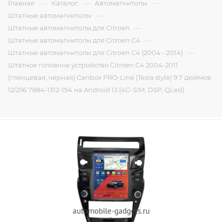
—
—
—
Главная
Каталог
Автомагнитолы
—
Штатные автомагнитолы
—
Штатные автомагнитолы для Citroen
—
Штатные автомагнитолы для Citroen C4
—
Штатные автомагнитолы для Citroen C4 (2004 - 2014)
Штатное головное устройство Citroen C4 2004-2011
(глянцевая, черная) Canbox PRO-Line (Tesla style) 9.7 дюймов
12/256 7884-1312-194 на Android 13 (4G-SIM, DSP, QLed)