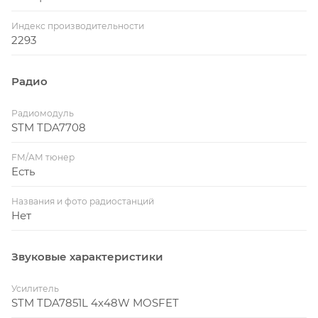
Индекс производительности
2293
Радио
Радиомодуль
STM TDA7708
FM/AM тюнер
Есть
Названия и фото радиостанций
Нет
Звуковые характеристики
Усилитель
STM TDA7851L 4x48W MOSFET