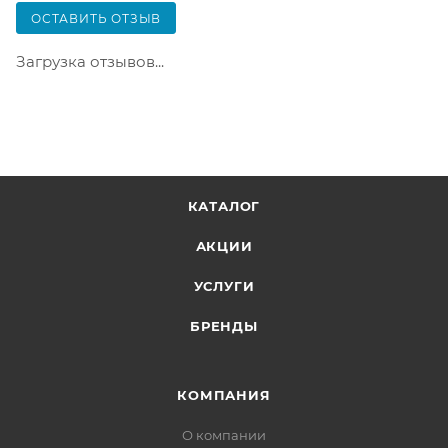
только после оплаты заказа. Один заказ может
ОСТАВИТЬ ОТЗЫВ
содержать не больше 10 позиций и его стоимость
не должна превышать 100 000 р.
Загрузка отзывов...
КАТАЛОГ
АКЦИИ
УСЛУГИ
БРЕНДЫ
КОМПАНИЯ
О компании