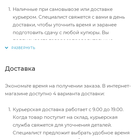
Наличные при самовывозе или доставке
курьером. Специалист свяжется с вами в день
доставки, чтобы уточнить время и заранее
подготовить сдачу с любой купюры. Вы
подписываете товаросопроводительные
документы, вносите денежные средства,
получаете товар и чек.
Безналичный расчет при самовывозе или
Доставка
оформлении в интернет-магазине: карты Visa и
MasterCard. Чтобы оплатить покупку, система
Экономьте время на получении заказа. В интернет-
перенаправит вас на сервер системы ASSIST.
магазине доступно 4 варианта доставки:
Здесь нужно ввести номер карты, срок действия
и имя держателя.
Курьерская доставка работает с 9.00 до 19.00.
Электронные системы при онлайн-заказе:
Когда товар поступит на склад, курьерская
PayPal, WebMoney и Яндекс.Деньги. Для
служба свяжется для уточнения деталей.
совершения покупки система перенаправит вас
Специалист предложит выбрать удобное время
на страницу платежного сервиса. Здесь