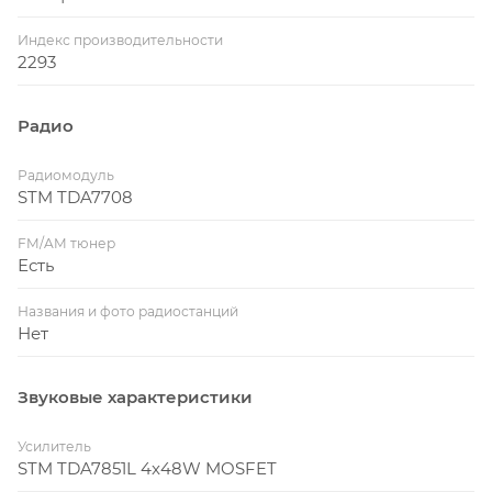
Индекс производительности
2293
Радио
Радиомодуль
STM TDA7708
FM/AM тюнер
Есть
Названия и фото радиостанций
Нет
Звуковые характеристики
Усилитель
STM TDA7851L 4x48W MOSFET