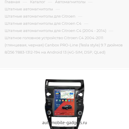
—
—
—
Главная
Каталог
Автомагнитолы
—
Штатные автомагнитолы
—
Штатные автомагнитолы для Citroen
—
Штатные автомагнитолы для Citroen C4
—
Штатные автомагнитолы для Citroen C4 (2004 - 2014)
Штатное головное устройство Citroen C4 2004-2011
(глянцевая, черная) Canbox PRO-Line (Tesla style) 9.7 дюймов
8/256 7883-1312-194 на Android 13 (4G-SIM, DSP, QLed)