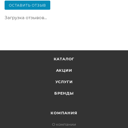
только после оплаты заказа. Один заказ может
ОСТАВИТЬ ОТЗЫВ
содержать не больше 10 позиций и его стоимость
не должна превышать 100 000 р.
Загрузка отзывов...
КАТАЛОГ
АКЦИИ
УСЛУГИ
БРЕНДЫ
КОМПАНИЯ
О компании