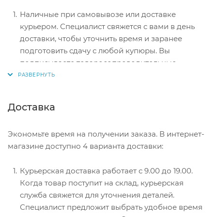
Наличные при самовывозе или доставке
курьером. Специалист свяжется с вами в день
доставки, чтобы уточнить время и заранее
подготовить сдачу с любой купюры. Вы
подписываете товаросопроводительные
документы, вносите денежные средства,
получаете товар и чек.
Безналичный расчет при самовывозе или
Доставка
оформлении в интернет-магазине: карты Visa и
MasterCard. Чтобы оплатить покупку, система
Экономьте время на получении заказа. В интернет-
перенаправит вас на сервер системы ASSIST.
магазине доступно 4 варианта доставки:
Здесь нужно ввести номер карты, срок действия
и имя держателя.
Курьерская доставка работает с 9.00 до 19.00.
Электронные системы при онлайн-заказе:
Когда товар поступит на склад, курьерская
PayPal, WebMoney и Яндекс.Деньги. Для
служба свяжется для уточнения деталей.
совершения покупки система перенаправит вас
Специалист предложит выбрать удобное время
на страницу платежного сервиса. Здесь