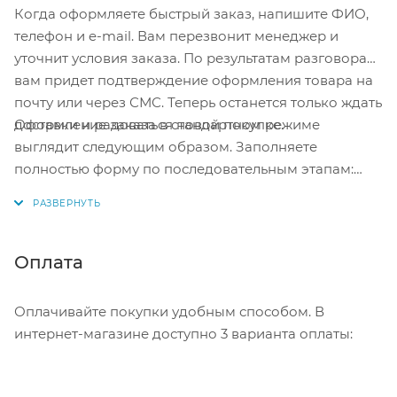
Когда оформляете быстрый заказ, напишите ФИО,
телефон и e-mail. Вам перезвонит менеджер и
уточнит условия заказа. По результатам разговора
вам придет подтверждение оформления товара на
почту или через СМС. Теперь останется только ждать
Оформление заказа в стандартном режиме
доставки и радоваться новой покупке.
выглядит следующим образом. Заполняете
полностью форму по последовательным этапам:
адрес, способ доставки, оплаты, данные о себе.
Советуем в комментарии к заказу написать
информацию, которая поможет курьеру вас найти.
Нажмите кнопку «Оформить заказ».
Оплата
Оплачивайте покупки удобным способом. В
интернет-магазине доступно 3 варианта оплаты: