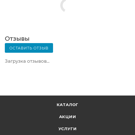
Почтовая доставка через почту России. Когда
заказ придет в отделение, на ваш адрес придет
извещение о посылке. Перед оплатой вы можете
оценить состояние коробки: вес, целостность.
Вскрывать коробку самостоятельно вы можете
Отзывы
только после оплаты заказа. Один заказ может
ОСТАВИТЬ ОТЗЫВ
содержать не больше 10 позиций и его стоимость
не должна превышать 100 000 р.
Загрузка отзывов...
КАТАЛОГ
АКЦИИ
УСЛУГИ