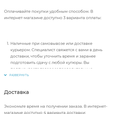
Оплачивайте покупки удобным способом. В
интернет-магазине доступно 3 варианта оплаты:
Наличные при самовывозе или доставке
курьером. Специалист свяжется с вами в день
доставки, чтобы уточнить время и заранее
подготовить сдачу с любой купюры. Вы
подписываете товаросопроводительные
документы, вносите денежные средства,
получаете товар и чек.
Безналичный расчет при самовывозе или
Доставка
оформлении в интернет-магазине: карты Visa и
MasterCard. Чтобы оплатить покупку, система
Экономьте время на получении заказа. В интернет-
перенаправит вас на сервер системы ASSIST.
магазине доступно 4 варианта доставки: