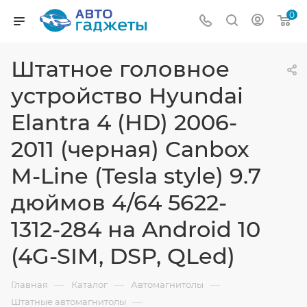
0
Штатное головное
устройство Hyundai
Elantra 4 (HD) 2006-
2011 (черная) Canbox
M-Line (Tesla style) 9.7
дюймов 4/64 5622-
1312-284 на Android 10
(4G-SIM, DSP, QLed)
—
—
—
Главная
Каталог
Автомагнитолы
—
Штатные автомагнитолы