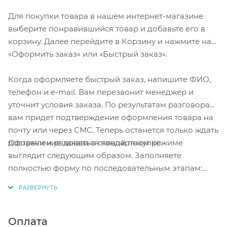
Для покупки товара в нашем интернет-магазине
выберите понравившийся товар и добавьте его в
корзину. Далее перейдите в Корзину и нажмите на
«Оформить заказ» или «Быстрый заказ».
Когда оформляете быстрый заказ, напишите ФИО,
телефон и e-mail. Вам перезвонит менеджер и
уточнит условия заказа. По результатам разговора
вам придет подтверждение оформления товара на
почту или через СМС. Теперь останется только ждать
Оформление заказа в стандартном режиме
доставки и радоваться новой покупке.
выглядит следующим образом. Заполняете
полностью форму по последовательным этапам:
адрес, способ доставки, оплаты, данные о себе.
Советуем в комментарии к заказу написать
информацию, которая поможет курьеру вас найти.
Нажмите кнопку «Оформить заказ».
Оплата