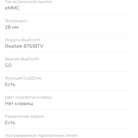
Тип встроенной памяти
eMMC
Техпроцесс
28 нм
Модуль BlueTooth
Realtek 8761BTV
Версия BlueTooth
5.0
Функция DualZone
Есть
Цвет подсветки клавиш
Нет клавиш
Разделение экрана
Есть
Настраиваемые парковочные линии