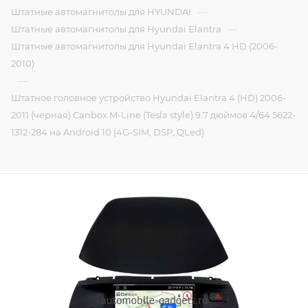
—
Штатные автомагнитолы для HYUNDAI
—
Штатные автомагнитолы для Hyundai Elantra
Штатные автомагнитолы для Hyundai Elantra 4 HD (2006-
2010)
—
Штатное головное устройство Hyundai Elantra 4 (HD) 2006-
2011 (черная) Canbox M-Line (Tesla style) 9.7 дюймов 4/64 5622-
1312-284 на Android 10 (4G-SIM, DSP, QLed)