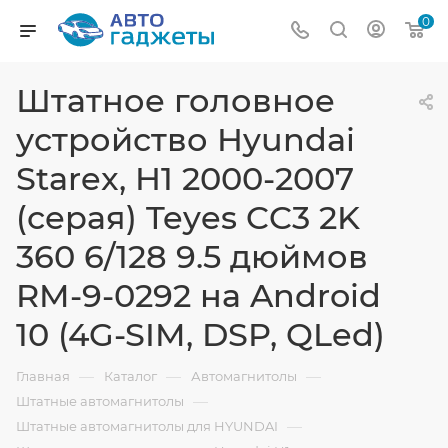
0
Штатное головное
устройство Hyundai
Starex, H1 2000-2007
(серая) Teyes CC3 2K
360 6/128 9.5 дюймов
RM-9-0292 на Android
10 (4G-SIM, DSP, QLed)
—
—
—
Главная
Каталог
Автомагнитолы
—
Штатные автомагнитолы
—
Штатные автомагнитолы для HYUNDAI