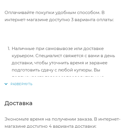
Оплачивайте покупки удобным способом. В
интернет-магазине доступно 3 варианта оплаты:
Наличные при самовывозе или доставке
курьером. Специалист свяжется с вами в день
доставки, чтобы уточнить время и заранее
подготовить сдачу с любой купюры. Вы
подписываете товаросопроводительные
документы, вносите денежные средства,
получаете товар и чек.
Безналичный расчет при самовывозе или
Доставка
оформлении в интернет-магазине: карты Visa и
MasterCard. Чтобы оплатить покупку, система
Экономьте время на получении заказа. В интернет-
перенаправит вас на сервер системы ASSIST.
магазине доступно 4 варианта доставки: