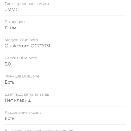
Тип встроенной памяти
eMMC
Техпроцесс
12 нм
Модуль BlueTooth
Qualcomm QCC3031
Версия BlueTooth
5.0
Функция DualZone
Есть
Цвет подсветки клавиш
Нет клавиш
Разделение экрана
Есть
Настраиваемые парковочные линии