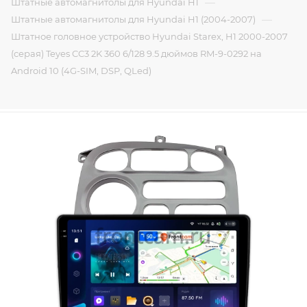
—
Штатные автомагнитолы для Hyundai H1
—
Штатные автомагнитолы для Hyundai H1 (2004-2007)
Штатное головное устройство Hyundai Starex, H1 2000-2007
(серая) Teyes CC3 2K 360 6/128 9.5 дюймов RM-9-0292 на
Android 10 (4G-SIM, DSP, QLed)