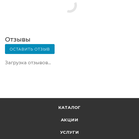
Почтовая доставка через почту России. Когда
заказ придет в отделение, на ваш адрес придет
извещение о посылке. Перед оплатой вы можете
оценить состояние коробки: вес, целостность.
Вскрывать коробку самостоятельно вы можете
Отзывы
только после оплаты заказа. Один заказ может
ОСТАВИТЬ ОТЗЫВ
содержать не больше 10 позиций и его стоимость
не должна превышать 100 000 р.
Загрузка отзывов...
КАТАЛОГ
АКЦИИ
УСЛУГИ