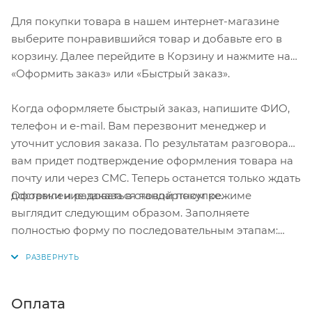
Для покупки товара в нашем интернет-магазине
выберите понравившийся товар и добавьте его в
корзину. Далее перейдите в Корзину и нажмите на
«Оформить заказ» или «Быстрый заказ».
Когда оформляете быстрый заказ, напишите ФИО,
телефон и e-mail. Вам перезвонит менеджер и
уточнит условия заказа. По результатам разговора
вам придет подтверждение оформления товара на
почту или через СМС. Теперь останется только ждать
Оформление заказа в стандартном режиме
доставки и радоваться новой покупке.
выглядит следующим образом. Заполняете
полностью форму по последовательным этапам:
адрес, способ доставки, оплаты, данные о себе.
Советуем в комментарии к заказу написать
информацию, которая поможет курьеру вас найти.
Нажмите кнопку «Оформить заказ».
Оплата