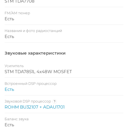
STM TDA7708
FM/AM тюнер
Есть
Названия и фото радиостанций
Есть
Звуковые характеристики
Усилитель
STM TDA7851L 4x48W MOSFET
Встроенный DSP процессор
Есть
Звуковой DSP процессор
?
ROHM BU32107 + ADAU1701
Баланс звука
Есть