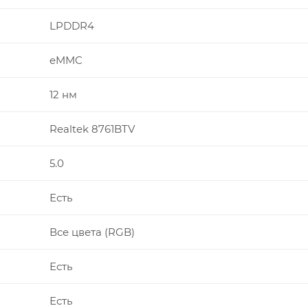
LPDDR4
eMMC
12 нм
Realtek 8761BTV
5.0
Есть
Все цвета (RGB)
Есть
Есть