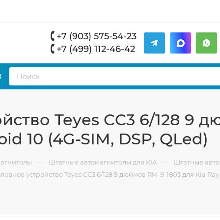
+7 (903) 575-54-23
+7 (499) 112-46-42
К
йство Teyes CC3 6/128 9 д
oid 10 (4G-SIM, DSP, QLed)
—
—
магнитолы
Штатные автомагнитолы для KIA
Штатные авто
ловное устройство Teyes CC3 6/128 9 дюймов RM-9-1803 для Kia Ray 2