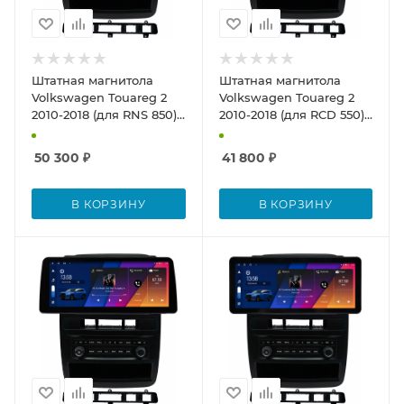
Штатная магнитола
Штатная магнитола
Volkswagen Touareg 2
Volkswagen Touareg 2
2010-2018 (для RNS 850)
2010-2018 (для RCD 550)
12.3 дюйма Canbox H-
12.3 дюйма Canbox H-
Line 7860-0219 на
Line 7860-0241 на
50 300
₽
41 800
₽
Android 10 (4G-SIM, 4/32,
Android 10 (4G-SIM, 4/32,
DSP, QLed) Mercedes
DSP, QLed) Mercedes
Style
Style
В КОРЗИНУ
В КОРЗИНУ