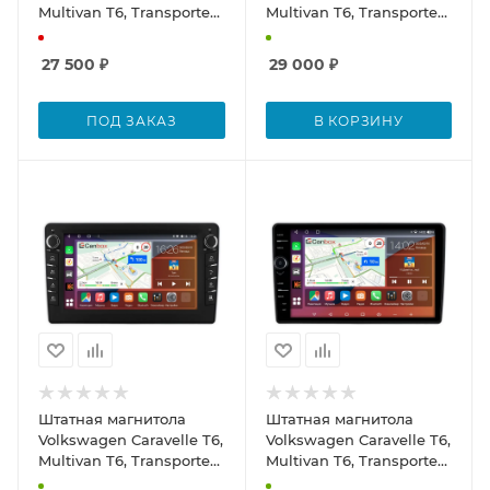
Multivan T6, Transporter
Multivan T6, Transporter
T6 (2015-2020) Canbox H-
T6 (2015-2020) Canbox H-
Line 7806-10-2274 на
Line 7826-10-2274 на
27 500
₽
29 000
₽
Android 10 (4G-SIM, 4/32,
Android 10 (4G-SIM, 4/32,
DSP, QLed) С
DSP, QLed) С
крутилками
крутилками
ПОД ЗАКАЗ
В КОРЗИНУ
Штатная магнитола
Штатная магнитола
Volkswagen Caravelle T6,
Volkswagen Caravelle T6,
Multivan T6, Transporter
Multivan T6, Transporter
T6 (2015-2020) Canbox H-
T6 (2015-2020) Canbox H-