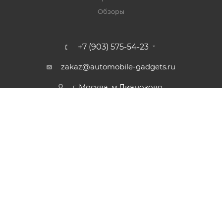
Обзоры
+7 (903) 575-54-23
zakaz@automobile-gadgets.ru
г. Москва, м.Лианозово,
Дубнинская улица, 83с6
2026 © Автогаджеты - интернет-магазин
Информация на сайте не является публичной офертой