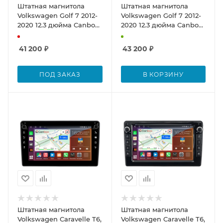
Штатная магнитола
Штатная магнитола
Volkswagen Golf 7 2012-
Volkswagen Golf 7 2012-
2020 12.3 дюйма Canbox
2020 12.3 дюйма Canbox
H-Line 7816-0588 на
H-Line 7813-0588 на
Android 10 (4G-SIM, 4/32,
Android 10 (4G-SIM, 4/32,
41 200
₽
43 200
₽
DSP, QLed) Audi Style
DSP, QLed) BMW Style
ПОД ЗАКАЗ
В КОРЗИНУ
Штатная магнитола
Штатная магнитола
Volkswagen Caravelle T6,
Volkswagen Caravelle T6,