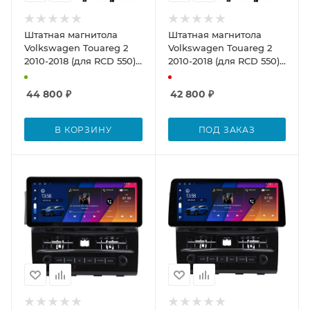
Штатная магнитола
Штатная магнитола
Volkswagen Touareg 2
Volkswagen Touareg 2
2010-2018 (для RCD 550)
2010-2018 (для RCD 550)
12.3 дюйма Canbox H-
12.3 дюйма Canbox H-
Line 7813-0241 на
Line 7816-0241 на
44 800
₽
42 800
₽
Android 10 (4G-SIM, 4/32,
Android 10 (4G-SIM, 4/32,
DSP, QLed) BMW Style
DSP, QLed) Audi Style
В КОРЗИНУ
ПОД ЗАКАЗ