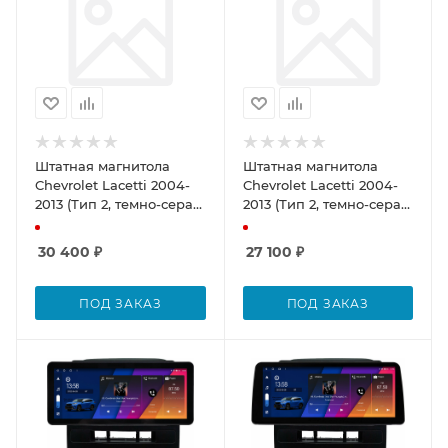
Штатная магнитола
Штатная магнитола
Chevrolet Lacetti 2004-
Chevrolet Lacetti 2004-
2013 (Тип 2, темно-серая,
2013 (Тип 2, темно-серая,
седан с климат-
седан с климат-
контролем) Canbox H-
контролем) Canbox H-
30 400
₽
27 100
₽
Line 2K 4181-10-2266 на
Line 4165-10-2266 на
Android 10 (4G-SIM, 4/32,
Android 10 (4G-SIM, 4/32,
DSP, QLed)
DSP, QLed)
ПОД ЗАКАЗ
ПОД ЗАКАЗ