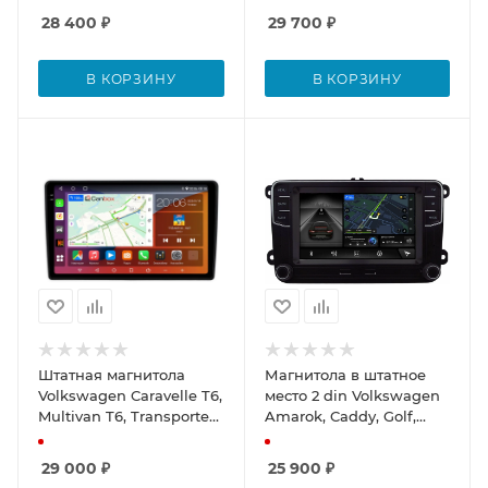
Line 7836-10-2274 на
Line 7852-10-2274 на
28 400
₽
29 700
₽
Android 10 (4G-SIM, 4/32,
Android 10 (4G-SIM, 4/32,
DSP, QLed) С
DSP, QLed)
крутилками
В КОРЗИНУ
В КОРЗИНУ
Штатная магнитола
Магнитола в штатное
Volkswagen Caravelle T6,
место 2 din Volkswagen
Multivan T6, Transporter
Amarok, Caddy, Golf,
T6 (2015-2020) Canbox H-
Passat, Polo Canbox H-
Line 2K 4181-10-2274 на
Line 4477-RP-0548-496
29 000
₽
25 900
₽
Android 10 (4G-SIM, 4/32,
на Android 10 (4G-SIM,