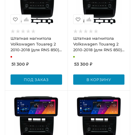
Штатная магнитола
Штатная магнитола
Volkswagen Touareg 2
Volkswagen Touareg 2
2010-2018 (для RNS 850)
2010-2018 (для RNS 850)
12.3 дюйма Canbox H-
12.3 дюйма Canbox H-
Line 7816-0219 на
Line 7813-0219 на
51 300
₽
53 300
₽
Android 10 (4G-SIM, 4/32,
Android 10 (4G-SIM, 4/32,
DSP, QLed) Audi Style
DSP, QLed) BMW Style
ПОД ЗАКАЗ
В КОРЗИНУ