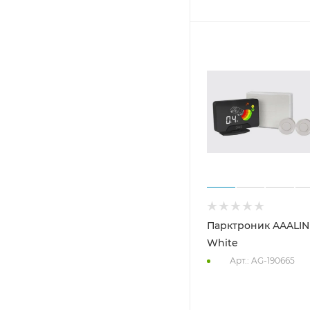
Парктроник AAALIN
White
Арт.: AG-190665