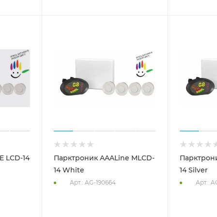
E LCD-14
Парктроник AAALine MLCD-
Парктрон
14 White
14 Silver
Арт.: AG-190664
Арт.: A