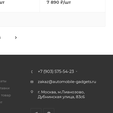
шт
7 890
₽
/шт
5
+7 (903) 575-54-23
латы
zakaz@automobile-gadgets.ru
тавки
г. Москва, м.Лианозово,
 товар
Дубнинская улица, 83с6
ет