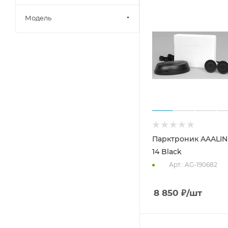
Swat (
10
)
Модель
Парктроник AAALIN
14 Black
Арт.: AG-190682
8 850
₽
/шт