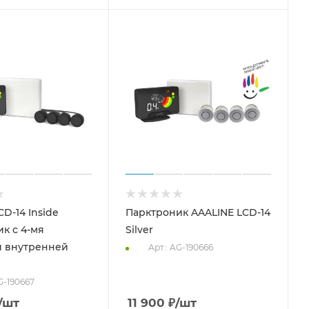
D-14 Inside
Парктроник AAALINE LCD-14
к с 4-мя
Silver
и внутренней
Арт.: AG-190666
G-190667
/шт
11 900
₽
/шт