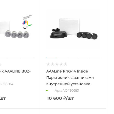
к AAALINE BUZ-
AAALine RNG-14 Inside
Парктроник с датчиками
внутренней установки
AG-190684
Арт.: AG-190683
/шт
10 600
₽
/шт