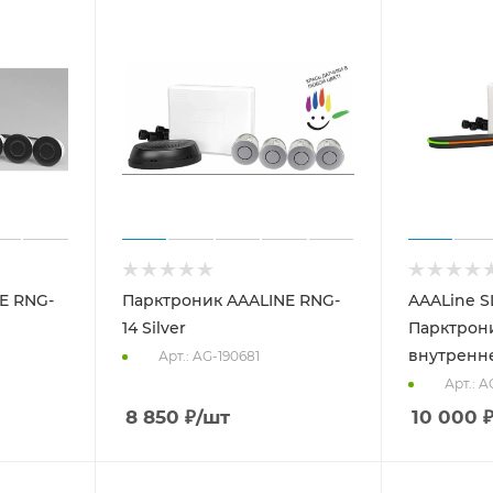
E RNG-
Парктроник AAALINE RNG-
AAALine SL
14 Silver
Парктрони
внутренн
Арт.: AG-190681
Арт.: 
8 850
₽
/шт
10 000