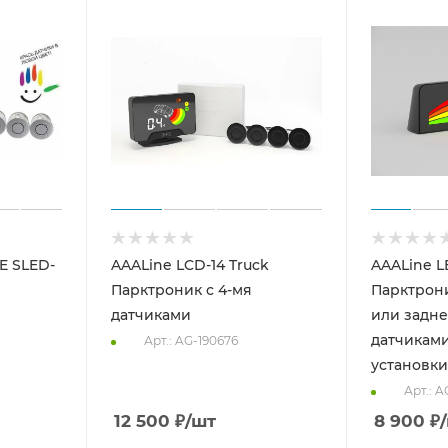
E SLED-
AAALine LCD-14 Truck
AAALine LE
Парктроник с 4-мя
Парктрон
датчиками
или задне
датчикам
Арт.: AG-190676
установки
Арт.: A
12 500
₽
/шт
8 900
₽