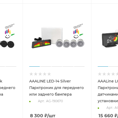
ck
AAALINE LED-14 Silver
AAALine LC
реднего
Парктроник для переднего
Парктрони
ра
или заднего бампера
датчикам
установки
Арт.: AG-190670
Арт.: A
8 300
₽
/шт
15 660
₽