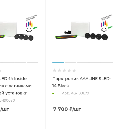
ED-14 Inside
Парктроник AAALINE SLED-
к с датчиками
14 Black
ей установки
Арт.: AG-190679
AG-190680
₽
/шт
7 700
₽
/шт