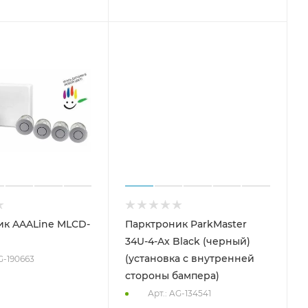
ик AAALine MLCD-
Парктроник ParkMaster
34U-4-Ax Black (черный)
(установка с внутренней
G-190663
стороны бампера)
Арт.: AG-134541