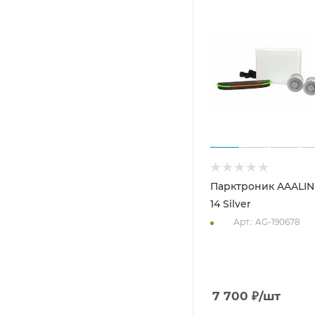
Парктроник AAALIN
14 Silver
Арт.: AG-190678
7 700
₽
/шт