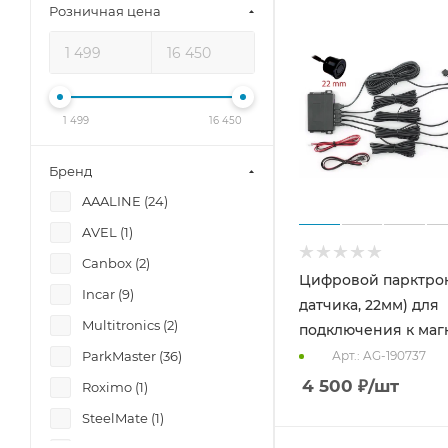
Розничная цена
1 499
16 450
Бренд
AAALINE (
24
)
AVEL (
1
)
Canbox (
2
)
Цифровой парктрон
Incar (
9
)
датчика, 22мм) для
Multitronics (
2
)
подключения к маг
Арт.: AG-190737
ParkMaster (
36
)
4 500
₽
/шт
Roximo (
1
)
SteelMate (
1
)