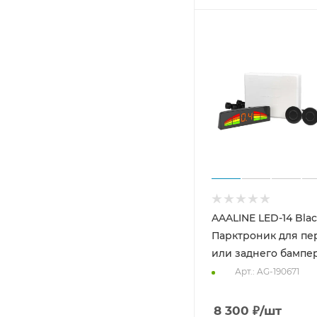
AAALINE LED-14 Bla
Парктроник для пе
или заднего бампе
Арт.: AG-190671
8 300
₽
/шт