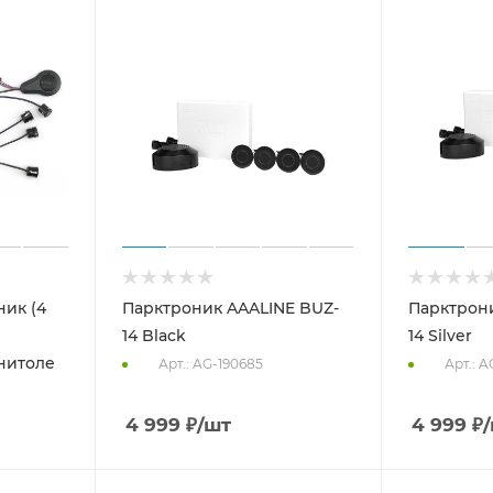
ик (4
Парктроник AAALINE BUZ-
Парктрони
14 Black
14 Silver
нитоле
Арт.: AG-190685
Арт.: 
4 999
₽
/шт
4 999
₽