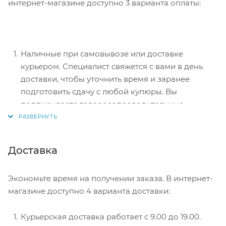
интернет-магазине доступно 3 варианта оплаты:
Наличные при самовывозе или доставке
курьером. Специалист свяжется с вами в день
доставки, чтобы уточнить время и заранее
подготовить сдачу с любой купюры. Вы
подписываете товаросопроводительные
документы, вносите денежные средства,
получаете товар и чек.
Безналичный расчет при самовывозе или
Доставка
оформлении в интернет-магазине: карты Visa и
MasterCard. Чтобы оплатить покупку, система
Экономьте время на получении заказа. В интернет-
перенаправит вас на сервер системы ASSIST.
магазине доступно 4 варианта доставки:
Здесь нужно ввести номер карты, срок действия
и имя держателя.
Курьерская доставка работает с 9.00 до 19.00.
Электронные системы при онлайн-заказе: