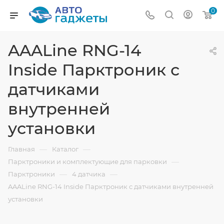
0
AAALine RNG-14
Inside Парктроник с
датчиками
внутренней
установки
—
—
Главная
Каталог
—
Парктроники и комплектующие для парковки
—
—
Парктроники
4 датчика
AAALine RNG-14 Inside Парктроник с датчиками внутренней
установки