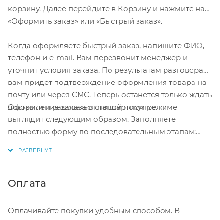
Голосовое сопровождение : Да
возможности.
корзину. Далее перейдите в Корзину и нажмите на
«Оформить заказ» или «Быстрый заказ».
Регулировка чувствительности : Да (В Блоке)
Когда оформляете быстрый заказ, напишите ФИО,
телефон и e-mail. Вам перезвонит менеджер и
уточнит условия заказа. По результатам разговора
вам придет подтверждение оформления товара на
почту или через СМС. Теперь останется только ждать
Оформление заказа в стандартном режиме
доставки и радоваться новой покупке.
выглядит следующим образом. Заполняете
полностью форму по последовательным этапам:
адрес, способ доставки, оплаты, данные о себе.
Советуем в комментарии к заказу написать
информацию, которая поможет курьеру вас найти.
Нажмите кнопку «Оформить заказ».
Оплата
Оплачивайте покупки удобным способом. В