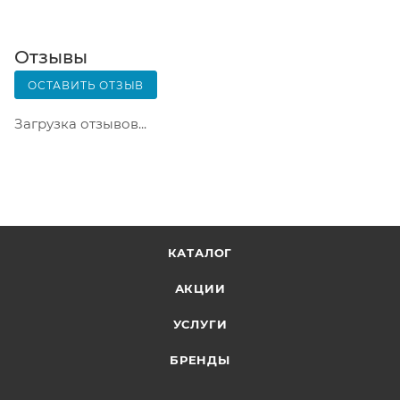
извещение о посылке. Перед оплатой вы можете
оценить состояние коробки: вес, целостность.
Вскрывать коробку самостоятельно вы можете
Отзывы
только после оплаты заказа. Один заказ может
ОСТАВИТЬ ОТЗЫВ
содержать не больше 10 позиций и его стоимость
не должна превышать 100 000 р.
Загрузка отзывов...
КАТАЛОГ
АКЦИИ
УСЛУГИ
БРЕНДЫ