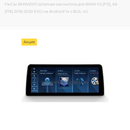
FarCar BMW2001 Штатная магнитола для BMW X5 (F15), X6
(F16) 2018-2020 EVO на Android 14 c 8Gb, 4G
Акция