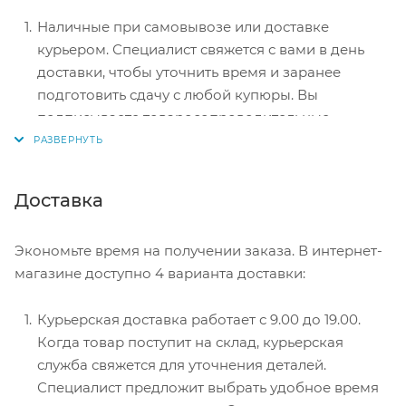
Наличные при самовывозе или доставке
курьером. Специалист свяжется с вами в день
доставки, чтобы уточнить время и заранее
подготовить сдачу с любой купюры. Вы
подписываете товаросопроводительные
документы, вносите денежные средства,
получаете товар и чек.
Безналичный расчет при самовывозе или
Доставка
оформлении в интернет-магазине: карты Visa и
MasterCard. Чтобы оплатить покупку, система
Экономьте время на получении заказа. В интернет-
перенаправит вас на сервер системы ASSIST.
магазине доступно 4 варианта доставки:
Здесь нужно ввести номер карты, срок действия
и имя держателя.
Курьерская доставка работает с 9.00 до 19.00.
Электронные системы при онлайн-заказе:
Когда товар поступит на склад, курьерская
PayPal, WebMoney и Яндекс.Деньги. Для
служба свяжется для уточнения деталей.
совершения покупки система перенаправит вас
Специалист предложит выбрать удобное время
на страницу платежного сервиса. Здесь