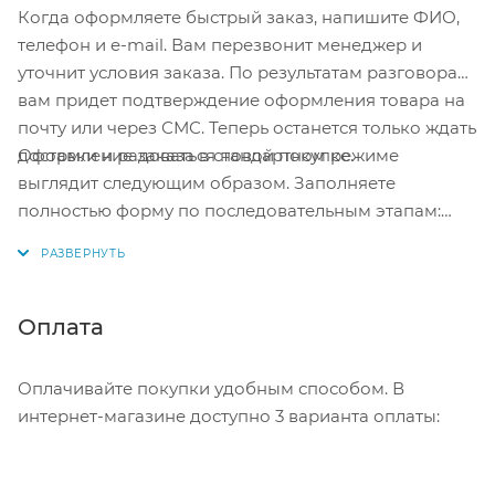
Когда оформляете быстрый заказ, напишите ФИО,
телефон и e-mail. Вам перезвонит менеджер и
уточнит условия заказа. По результатам разговора
вам придет подтверждение оформления товара на
почту или через СМС. Теперь останется только ждать
Оформление заказа в стандартном режиме
доставки и радоваться новой покупке.
выглядит следующим образом. Заполняете
полностью форму по последовательным этапам:
адрес, способ доставки, оплаты, данные о себе.
Советуем в комментарии к заказу написать
информацию, которая поможет курьеру вас найти.
Нажмите кнопку «Оформить заказ».
Оплата
Оплачивайте покупки удобным способом. В
интернет-магазине доступно 3 варианта оплаты: