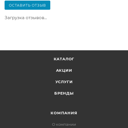
только после оплаты заказа. Один заказ может
ОСТАВИТЬ ОТЗЫВ
содержать не больше 10 позиций и его стоимость
не должна превышать 100 000 р.
Загрузка отзывов...
КАТАЛОГ
АКЦИИ
УСЛУГИ
БРЕНДЫ
КОМПАНИЯ
О компании