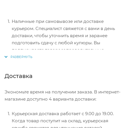
Наличные при самовывозе или доставке
курьером. Специалист свяжется с вами в день
доставки, чтобы уточнить время и заранее
подготовить сдачу с любой купюры. Вы
подписываете товаросопроводительные
документы, вносите денежные средства,
получаете товар и чек.
Безналичный расчет при самовывозе или
Доставка
оформлении в интернет-магазине: карты Visa и
MasterCard. Чтобы оплатить покупку, система
Экономьте время на получении заказа. В интернет-
перенаправит вас на сервер системы ASSIST.
магазине доступно 4 варианта доставки:
Здесь нужно ввести номер карты, срок действия
и имя держателя.
Курьерская доставка работает с 9.00 до 19.00.
Электронные системы при онлайн-заказе:
Когда товар поступит на склад, курьерская
PayPal, WebMoney и Яндекс.Деньги. Для
служба свяжется для уточнения деталей.