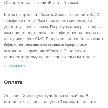
«Оформить заказ» или «Быстрый заказ».
Когда оформляете быстрый заказ, напишите ФИО,
телефон и e-mail. Вам перезвонит менеджер и
уточнит условия заказа. По результатам разговора
вам придет подтверждение оформления товара на
почту или через СМС. Теперь останется только ждать
Оформление заказа в стандартном режиме
доставки и радоваться новой покупке.
выглядит следующим образом. Заполняете
полностью форму по последовательным этапам:
адрес, способ доставки, оплаты, данные о себе.
Советуем в комментарии к заказу написать
информацию, которая поможет курьеру вас найти.
Нажмите кнопку «Оформить заказ».
Оплата
Оплачивайте покупки удобным способом. В
интернет-магазине доступно 3 варианта оплаты: