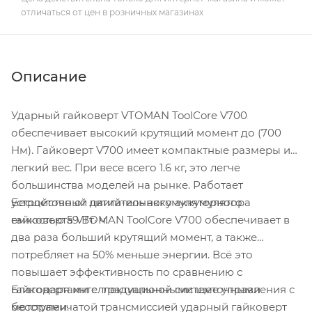
отличаться от цен в розничных магазинах
Описание
Ударный гайковерт VTOMAN ToolCore V700
обеспечивает высокий крутящий момент до (700
Нм). Гайковерт V700 имеет компактные размеры и
легкий вес. При весе всего 1.6 кг, это легче
большинства моделей на рынке. Работает
Бесщеточный двигатель аккумуляторного
устройство от литий-ионного аккумулятора
гайковерта VTOMAN ToolCore V700 обеспечивает в
емкостью 59 Вт· ч.
два раза больший крутящий момент, а также
потребляет на 50% меньше энергии. Всё это
повышает эффективность по сравнению с
Благодаря интеллектуальной системе управления с
гайковертами с традиционными щеточными
бесступенчатой трансмиссией ударный гайковерт
моторами.