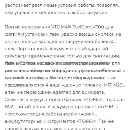
распознает различные условия работы, позволяя
вам управлять мощностью в любой ситуации.
При использовании VTOMAN ToolCore V700 для
снятия и установки гаек, удерживающих колеса, на
одной полной зарядке он закручивает более 50
гаек. Портативный аккумуляторный ударный
гайковерт применяется не только для снятия шин,
Легкая смена насадок позволяет вам тратить
гаек и болтов, но также может использоваться для
меньше времени на сборку инструмента и больше
ремонта и обслуживания бытовой, автомобильной и
времени на работу. Вместе с гайковертом
тяжелой техники, а также для сборки различных
предоставляются 4 вида ударных головок (M17-M22),
изделий.
а так же переходник адаптер для домкрата.
Съемная аккумуляторная батарея VTOMAN ToolCore
B02 - литий-ионный аккумулятор ёмкостью 59Вт.ч
используется для работы всей линейки
аккумуляторных инструментов VTOMAN. Так же
данный аккумулятор можно использовать в