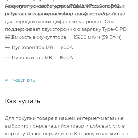
Аккумуляторная батарея VTOMAN ToolCore B02
качестве пускового устройства для транспортных
работает и как портативное зарядное устройство
средств с напряжением бортовой сети 12В.
для зарядки ваших цифровых устройств. Она
поддерживает двухстороннюю зарядку Type-C PD
30Вт.
Ёмкость аккумулятора 15900 мА· ч (59 Вт· ч)
Пусковой ток 12В 600А
Пиковый ток 12В 1500А
Как купить
Для покупки товара в нашем интернет-магазине
выберите понравившийся товар и добавьте его в
корзину. Далее перейдите в Корзину и нажмите на