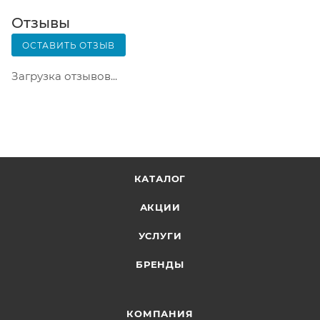
оценить состояние коробки: вес, целостность.
Вскрывать коробку самостоятельно вы можете
Отзывы
только после оплаты заказа. Один заказ может
ОСТАВИТЬ ОТЗЫВ
содержать не больше 10 позиций и его стоимость
не должна превышать 100 000 р.
Загрузка отзывов...
КАТАЛОГ
АКЦИИ
УСЛУГИ
БРЕНДЫ
КОМПАНИЯ