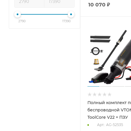
10 070
₽
2790
17390
Полный комплект п
беспроводной VT
ToolCore V22 + ПЗУ
Арт.: AG-52535