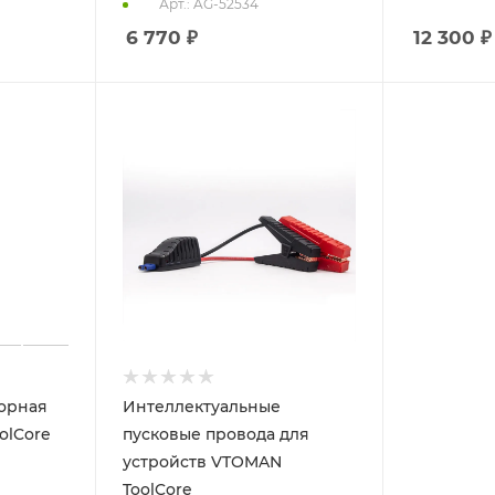
Арт.: AG-52534
6 770
₽
12 300
₽
орная
Интеллектуальные
olCore
пусковые провода для
устройств VTOMAN
ToolCore