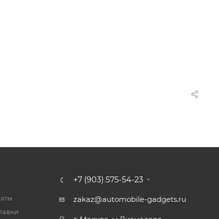
+7 (903) 575-54-23
латы
zakaz@automobile-gadgets.ru
тавки