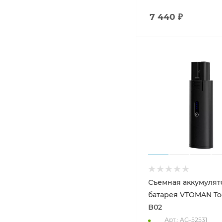
7 440
₽
Съемная аккумулят
батарея VTOMAN To
B02
Арт.: AG-52531