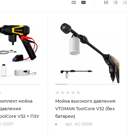
омплект мойка
Мойка высокого давления
 давления
VTOMAN ToolCore V32 (без
olCore V32 + ПЗУ
батареи)
G-52537
Арт.: AG-52536