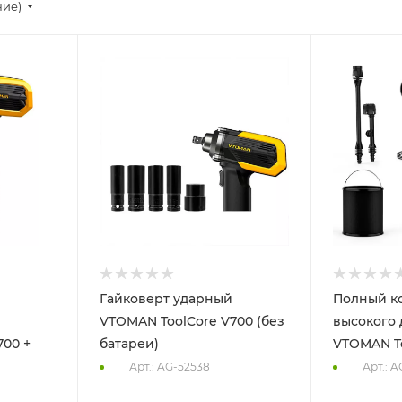
ние)
Гайковерт ударный
Полный к
VTOMAN ToolCore V700 (без
высокого
700 +
батареи)
VTOMAN To
Арт.: AG-52538
Арт.: A