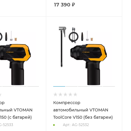
17 390
₽
ор
Компрессор
льный VTOMAN
автомобильный VTOMAN
150 (с батарей)
ToolCore V150 (без батареи)
G-52533
Арт.: AG-52532