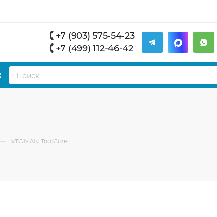
+7 (903) 575-54-23
+7 (499) 112-46-42
К
—
VTOMAN ToolCore