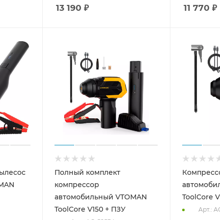
13 190
₽
11 770
₽
ылесос
Полный комплект
Компресс
OMAN
компрессор
автомоби
автомобильный VTOMAN
ToolCore V
ToolCore V150 + ПЗУ
Арт.: A