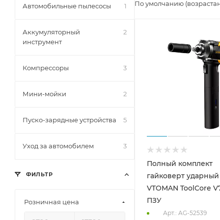
По умолчанию (возраста
Автомобильные пылесосы
1
Аккумуляторный
2
инструмент
Компрессоры
3
Мини-мойки
2
Пуско-зарядные устройства
5
Уход за автомобилем
3
Полный комплект
ФИЛЬТР
гайковерт ударный
VTOMAN ToolCore V
ПЗУ
Розничная цена
Арт.: AG-52539