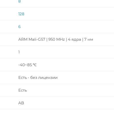
8
128
6
ARM Mali-G57 | 950 MHz | 4 ядра | 7 нм
1
-40~85 ℃
Есть - без лицензии
Есть
AB