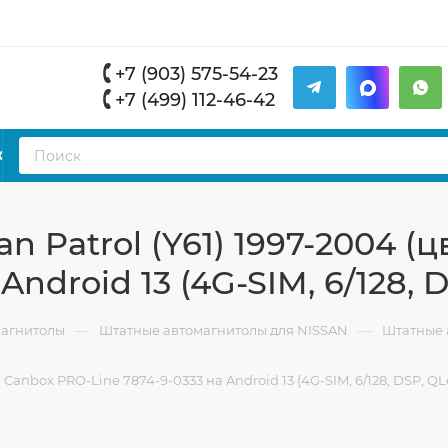
+7 (903) 575-54-23
+7 (499) 112-46-42
К
n Patrol (Y61) 1997-2004 (
Android 13 (4G-SIM, 6/128, 
—
—
магнитолы
Штатные автомагнитолы для NISSAN
Штатные а
 Canbox PRO-Line 7874-9-0333 на Android 13 (4G-SIM, 6/128, DSP, QL