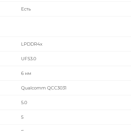
Есть
LPDDR4x
UFS3.0
6 нм
Qualcomm QCC3031
5.0
5