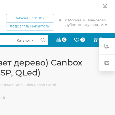
ЗАКАЗАТЬ ЗВОНОК
г. Москва, м.Лианозово,
Дубнинская улица, 83с6
ПОДОБРАТЬ МАГНИТОЛУ
0
0
0
Каталог
цвет дерево) Canbox
DSP, QLed)
—
втомагнитолы для Nissan Patrol
ed)