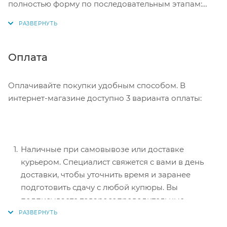
полностью форму по последовательным этапам:
адрес, способ доставки, оплаты, данные о себе.
Советуем в комментарии к заказу написать
информацию, которая поможет курьеру вас найти.
Нажмите кнопку «Оформить заказ».
Оплата
Оплачивайте покупки удобным способом. В
интернет-магазине доступно 3 варианта оплаты:
Наличные при самовывозе или доставке
курьером. Специалист свяжется с вами в день
доставки, чтобы уточнить время и заранее
подготовить сдачу с любой купюры. Вы
подписываете товаросопроводительные
документы, вносите денежные средства,
получаете товар и чек.