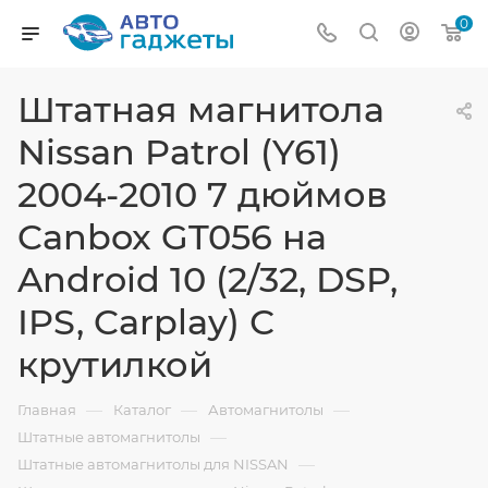
0
Штатная магнитола
Nissan Patrol (Y61)
2004-2010 7 дюймов
Canbox GT056 на
Android 10 (2/32, DSP,
IPS, Carplay) С
крутилкой
—
—
—
Главная
Каталог
Автомагнитолы
—
Штатные автомагнитолы
—
Штатные автомагнитолы для NISSAN