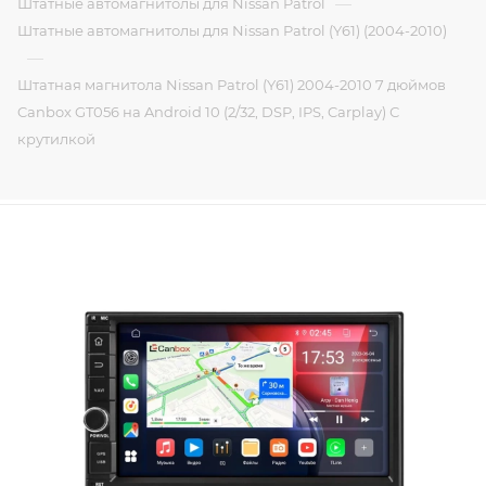
—
Штатные автомагнитолы для Nissan Patrol
Штатные автомагнитолы для Nissan Patrol (Y61) (2004-2010)
—
Штатная магнитола Nissan Patrol (Y61) 2004-2010 7 дюймов
Canbox GT056 на Android 10 (2/32, DSP, IPS, Carplay) С
крутилкой