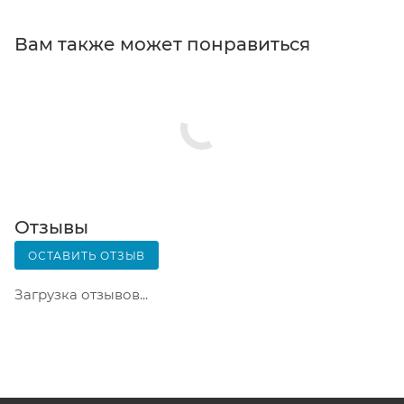
кассовой зоне и назовите номер.
Постамат. Когда заказ поступит на точку, на ваш
Вам также может понравиться
телефон или e-mail придет уникальный код.
Заказ нужно оплатить в терминале постамата.
Срок хранения — 3 дня.
Почтовая доставка через почту России. Когда
заказ придет в отделение, на ваш адрес придет
извещение о посылке. Перед оплатой вы можете
оценить состояние коробки: вес, целостность.
Вскрывать коробку самостоятельно вы можете
Отзывы
только после оплаты заказа. Один заказ может
ОСТАВИТЬ ОТЗЫВ
содержать не больше 10 позиций и его стоимость
не должна превышать 100 000 р.
Загрузка отзывов...