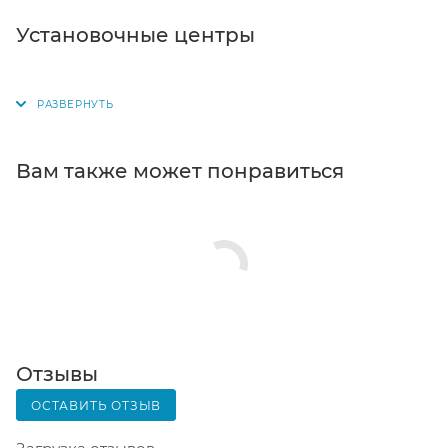
Самовывоз из магазина. Список торговых точек
Установочные центры
для выбора появится в корзине. Когда заказ
поступит на склад, вам придет уведомление. Для
получения заказа обратитесь к сотруднику в
кассовой зоне и назовите номер.
Постамат. Когда заказ поступит на точку, на ваш
Вам также может понравиться
телефон или e-mail придет уникальный код.
Заказ нужно оплатить в терминале постамата.
Срок хранения — 3 дня.
Почтовая доставка через почту России. Когда
заказ придет в отделение, на ваш адрес придет
извещение о посылке. Перед оплатой вы можете
оценить состояние коробки: вес, целостность.
Вскрывать коробку самостоятельно вы можете
Отзывы
только после оплаты заказа. Один заказ может
ОСТАВИТЬ ОТЗЫВ
содержать не больше 10 позиций и его стоимость
не должна превышать 100 000 р.