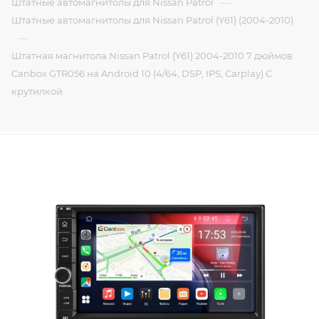
—
Штатные автомагнитолы для Nissan Patrol
Штатные автомагнитолы для Nissan Patrol (Y61) (2004-2010)
—
Штатная магнитола Nissan Patrol (Y61) 2004-2010 7 дюймов
Canbox GTR056 на Android 10 (4/64, DSP, IPS, Carplay) С
крутилкой