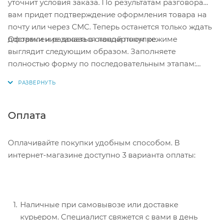
уточнит условия заказа. По результатам разговора
вам придет подтверждение оформления товара на
почту или через СМС. Теперь останется только ждать
Оформление заказа в стандартном режиме
доставки и радоваться новой покупке.
выглядит следующим образом. Заполняете
полностью форму по последовательным этапам:
адрес, способ доставки, оплаты, данные о себе.
Советуем в комментарии к заказу написать
информацию, которая поможет курьеру вас найти.
Нажмите кнопку «Оформить заказ».
Оплата
Оплачивайте покупки удобным способом. В
интернет-магазине доступно 3 варианта оплаты:
Наличные при самовывозе или доставке
курьером. Специалист свяжется с вами в день