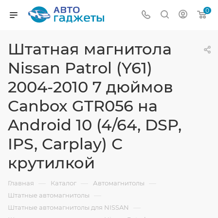
0
Штатная магнитола
Nissan Patrol (Y61)
2004-2010 7 дюймов
Canbox GTR056 на
Android 10 (4/64, DSP,
IPS, Carplay) С
крутилкой
—
—
—
Главная
Каталог
Автомагнитолы
—
Штатные автомагнитолы
—
Штатные автомагнитолы для NISSAN