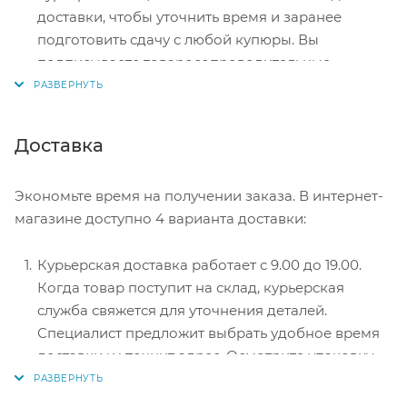
доставки, чтобы уточнить время и заранее
подготовить сдачу с любой купюры. Вы
подписываете товаросопроводительные
документы, вносите денежные средства,
получаете товар и чек.
Безналичный расчет при самовывозе или
Доставка
оформлении в интернет-магазине: карты Visa и
MasterCard. Чтобы оплатить покупку, система
Экономьте время на получении заказа. В интернет-
перенаправит вас на сервер системы ASSIST.
магазине доступно 4 варианта доставки:
Здесь нужно ввести номер карты, срок действия
и имя держателя.
Курьерская доставка работает с 9.00 до 19.00.
Электронные системы при онлайн-заказе:
Когда товар поступит на склад, курьерская
PayPal, WebMoney и Яндекс.Деньги. Для
служба свяжется для уточнения деталей.
совершения покупки система перенаправит вас
Специалист предложит выбрать удобное время
на страницу платежного сервиса. Здесь
доставки и уточнит адрес. Осмотрите упаковку
необходимо заполнить форму по инструкции.
на целостность и соответствие указанной
комплектации.