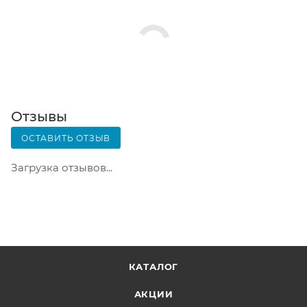
Заказ нужно оплатить в терминале постамата.
Срок хранения — 3 дня.
Почтовая доставка через почту России. Когда
заказ придет в отделение, на ваш адрес придет
извещение о посылке. Перед оплатой вы можете
оценить состояние коробки: вес, целостность.
Вскрывать коробку самостоятельно вы можете
Отзывы
только после оплаты заказа. Один заказ может
ОСТАВИТЬ ОТЗЫВ
содержать не больше 10 позиций и его стоимость
не должна превышать 100 000 р.
Загрузка отзывов...
КАТАЛОГ
АКЦИИ