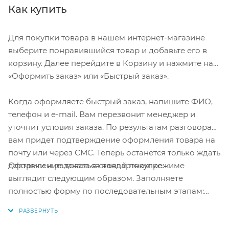
Как купить
Для покупки товара в нашем интернет-магазине
выберите понравившийся товар и добавьте его в
корзину. Далее перейдите в Корзину и нажмите на
«Оформить заказ» или «Быстрый заказ».
Когда оформляете быстрый заказ, напишите ФИО,
телефон и e-mail. Вам перезвонит менеджер и
уточнит условия заказа. По результатам разговора
вам придет подтверждение оформления товара на
почту или через СМС. Теперь останется только ждать
Оформление заказа в стандартном режиме
доставки и радоваться новой покупке.
выглядит следующим образом. Заполняете
полностью форму по последовательным этапам:
адрес, способ доставки, оплаты, данные о себе.
Советуем в комментарии к заказу написать