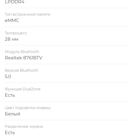
LPDDR4
Тип встроенной памяти
eMMC
Техпроцесс
28 нм
Модуль BlueTooth
Realtek 8761BTV
Версия BlueTooth
5.0
Функция DualZone
Есть
Цвет подсветки клавиш
Белый
Разделение экрана
Есть