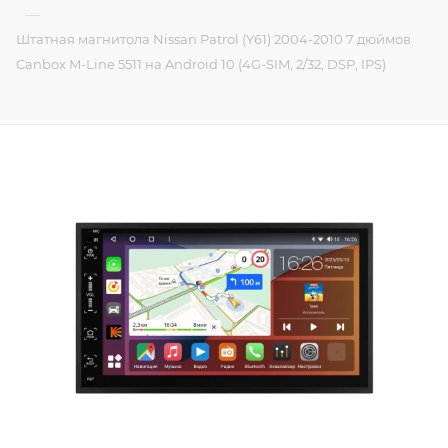
—
Штатная магнитола Nissan Patrol (Y61) 2004-2010 7 дюймов
Canbox M-Line 5511 на Android 10 (4G-SIM, 2/32, DSP, IPS)