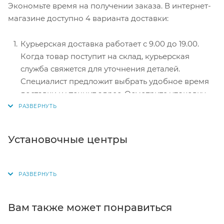
Экономьте время на получении заказа. В интернет-
перенаправит вас на сервер системы ASSIST.
магазине доступно 4 варианта доставки:
Здесь нужно ввести номер карты, срок действия
и имя держателя.
Курьерская доставка работает с 9.00 до 19.00.
Электронные системы при онлайн-заказе:
Когда товар поступит на склад, курьерская
PayPal, WebMoney и Яндекс.Деньги. Для
служба свяжется для уточнения деталей.
совершения покупки система перенаправит вас
Специалист предложит выбрать удобное время
на страницу платежного сервиса. Здесь
доставки и уточнит адрес. Осмотрите упаковку
необходимо заполнить форму по инструкции.
на целостность и соответствие указанной
комплектации.
Самовывоз из магазина. Список торговых точек
Установочные центры
для выбора появится в корзине. Когда заказ
поступит на склад, вам придет уведомление. Для
получения заказа обратитесь к сотруднику в
кассовой зоне и назовите номер.
Постамат. Когда заказ поступит на точку, на ваш
Вам также может понравиться
телефон или e-mail придет уникальный код.