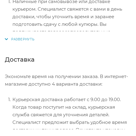
Наличные при самовывозе или доставке
курьером. Специалист свяжется с вами в день
доставки, чтобы уточнить время и заранее
подготовить сдачу с любой купюры. Вы
подписываете товаросопроводительные
документы, вносите денежные средства,
получаете товар и чек.
Безналичный расчет при самовывозе или
Доставка
оформлении в интернет-магазине: карты Visa и
MasterCard. Чтобы оплатить покупку, система
Экономьте время на получении заказа. В интернет-
перенаправит вас на сервер системы ASSIST.
магазине доступно 4 варианта доставки:
Здесь нужно ввести номер карты, срок действия
и имя держателя.
Курьерская доставка работает с 9.00 до 19.00.
Электронные системы при онлайн-заказе:
Когда товар поступит на склад, курьерская
PayPal, WebMoney и Яндекс.Деньги. Для
служба свяжется для уточнения деталей.
совершения покупки система перенаправит вас
Специалист предложит выбрать удобное время
на страницу платежного сервиса. Здесь
доставки и уточнит адрес. Осмотрите упаковку
необходимо заполнить форму по инструкции.