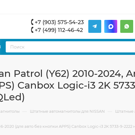
+7 (903) 575-54-23
+7 (499) 112-46-42
К
 Patrol (Y62) 2010-2024, 
S) Canbox Logic-i3 2K 5733
 QLed)
—
—
магнитолы
Штатные автомагнитолы для NISSAN
Штатные а
-2020 (для авто без кнопки APPS) Canbox Logic-i3 2K 5733-9-2222 на