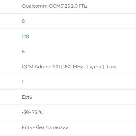
Qualcomm QCM6125 2.0 ГГц
8
128
6
QCM Adreno 610 | 950 MHz | 1 ядро | 11 нм
1
Есть
-30~75 ℃
Есть - без лицензии