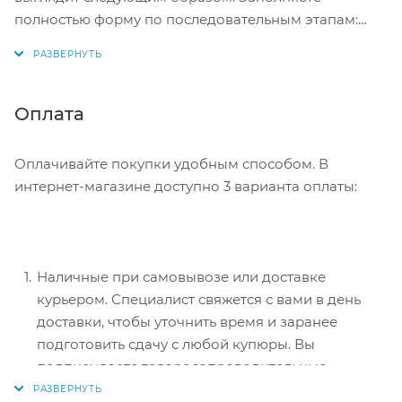
полностью форму по последовательным этапам:
адрес, способ доставки, оплаты, данные о себе.
Советуем в комментарии к заказу написать
информацию, которая поможет курьеру вас найти.
Нажмите кнопку «Оформить заказ».
Оплата
Оплачивайте покупки удобным способом. В
интернет-магазине доступно 3 варианта оплаты:
Наличные при самовывозе или доставке
курьером. Специалист свяжется с вами в день
доставки, чтобы уточнить время и заранее
подготовить сдачу с любой купюры. Вы
подписываете товаросопроводительные
документы, вносите денежные средства,