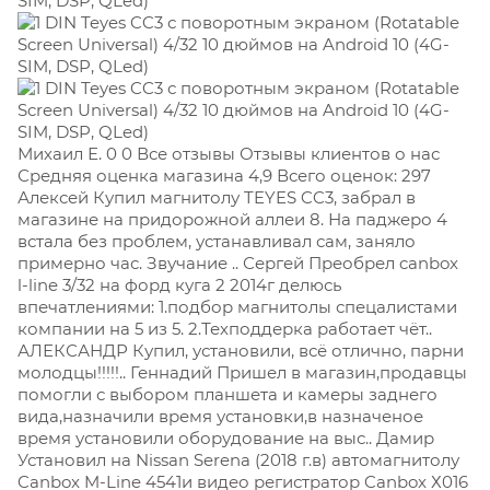
Михаил Е. 0 0 Все отзывы Отзывы клиентов о нас
Средняя оценка магазина 4,9 Всего оценок: 297
Алексей Купил магнитолу TEYES CC3, забрал в
магазине на придорожной аллеи 8. На паджеро 4
встала без проблем, устанавливал сам, заняло
примерно час. Звучание .. Сергей Преобрел canbox
l-line 3/32 на форд куга 2 2014г делюсь
впечатлениями: 1.подбор магнитолы спецалистами
компании на 5 из 5. 2.Техподдерка работает чёт..
АЛЕКСАНДР Купил, установили, всё отлично, парни
молодцы!!!!!.. Геннадий Пришел в магазин,продавцы
помогли с выбором планшета и камеры заднего
вида,назначили время установки,в назначеное
время установили оборудование на выс.. Дамир
Установил на Nissan Serena (2018 г.в) автомагнитолу
Canbox M-Line 4541и видео регистратор Canbox Х016