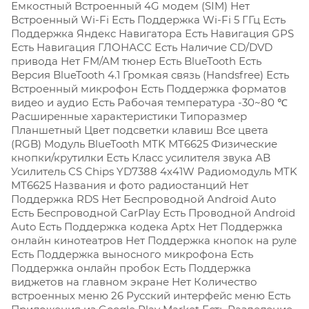
Емкостный
Встроенный 4G модем (SIM) Нет
Встроенный Wi-Fi Есть
Поддержка Wi-Fi 5 ГГц Есть
Поддержка Яндекс Навигатора Есть
Навигация GPS
Есть
Навигация ГЛОНАСС Есть
Наличие CD/DVD
привода Нет
FM/AM тюнер Есть
BlueTooth Есть
Версия BlueTooth 4.1
Громкая связь (Handsfree) Есть
Встроенный микрофон Есть
Поддержка форматов
видео и аудио Есть
Рабочая температура -30~80 ℃
Расширенные характеристики
Типоразмер
Планшетный
Цвет подсветки клавиш Все цвета
(RGB)
Модуль BlueTooth MTK MT6625
Физические
кнопки/крутилки Есть
Класс усилителя звука AB
Усилитель CS Chips YD7388 4x41W
Радиомодуль MTK
MT6625
Названия и фото радиостанций Нет
Поддержка RDS Нет
Беспроводной Android Auto
Есть
Беспроводной CarPlay Есть
Проводной Android
Auto Есть
Поддержка кодека Aptx Нет
Поддержка
онлайн кинотеатров Нет
Поддержка кнопок на руле
Есть
Поддержка выносного микрофона Есть
Поддержка онлайн пробок Есть
Поддержка
виджетов на главном экране Нет
Количество
встроенных меню 26 Русский интерфейс меню Есть