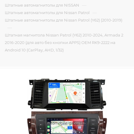
—
Штатные автомагнитолы для NISSAN
—
Штатные автомагнитолы для Nissan Patrol
Штатные автомагнитолы для Nissan Patrol (Y62) (2010-2019)
—
Штатная магнитола Nissan Patrol (Y62) 2010-2024, Armada 2
2016-2020 (для авто без кнопки APPS) OEM RK9-2222 на
Android 10 (CarPlay, AHD, 1/32)