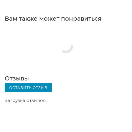
кассовой зоне и назовите номер.
Постамат. Когда заказ поступит на точку, на ваш
Вам также может понравиться
телефон или e-mail придет уникальный код.
Заказ нужно оплатить в терминале постамата.
Срок хранения — 3 дня.
Почтовая доставка через почту России. Когда
заказ придет в отделение, на ваш адрес придет
извещение о посылке. Перед оплатой вы можете
оценить состояние коробки: вес, целостность.
Вскрывать коробку самостоятельно вы можете
Отзывы
только после оплаты заказа. Один заказ может
ОСТАВИТЬ ОТЗЫВ
содержать не больше 10 позиций и его стоимость
не должна превышать 100 000 р.
Загрузка отзывов...