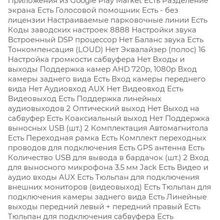
Приложения из Google Play Market Есть
Разделение
экрана Есть
Голосовой помощник Есть - без
лицензии
Настраиваемые парковочные линии Есть
Коды заводских настроек 8888 Настройки звука
Встроенный DSP процессор Нет
Баланс звука Есть
Тонкомпенсация (LOUD) Нет
Эквалайзер (полос) 16
Настройка громкости сабвуфера Нет Входы и
выходы
Поддержка камер AHD 720p, 1080p Вход
камеры заднего вида Есть
Вход камеры переднего
вида Нет
Аудиовход AUX Нет
Видеовход Есть
Видеовыход Есть
Поддержка линейных
аудиовыходов 2
Оптический выход Нет
Выход на
сабвуфер Есть
Коаксиальный выход Нет Поддержка
выносных USB (шт.) 2 Комплектация Автомагнитола
Есть Переходная рамка Есть Комплект переходных
проводов для подключения Есть GPS антенна Есть
Количество USB для вывода в бардачок (шт.) 2 Вход
для выносного микрофона 3.5 мм Jack Есть Видео и
аудио входы AUX Есть Тюльпан для подключения
внешних мониторов (видеовыход) Есть Тюльпан для
подключения камеры заднего вида Есть Линейные
выходы передний левый + передний правый Есть
Тюльпан для подключения сабвуфера Есть