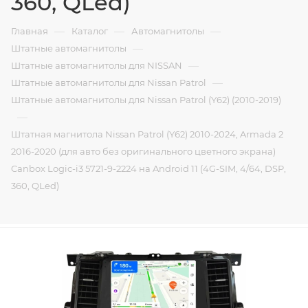
360, QLed)
—
—
—
Главная
Каталог
Автомагнитолы
—
Штатные автомагнитолы
—
Штатные автомагнитолы для NISSAN
—
Штатные автомагнитолы для Nissan Patrol
Штатные автомагнитолы для Nissan Patrol (Y62) (2010-2019)
—
Штатная магнитола Nissan Patrol (Y62) 2010-2024, Armada 2
2016-2020 (для авто без оригинального цветного экрана)
Canbox Logic-i3 5721-9-2224 на Android 11 (4G-SIM, 4/64, DSP,
360, QLed)