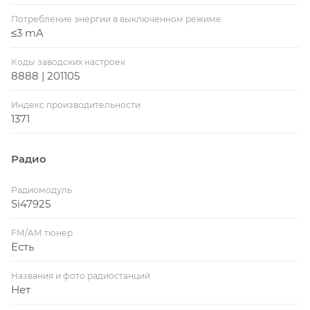
Потребление энергии в выключенном режиме
≤3 mA
Коды заводских настроек
8888 | 201105
Индекс производительности
1371
Радио
Радиомодуль
Si47925
FM/AM тюнер
Есть
Названия и фото радиостанций
Нет