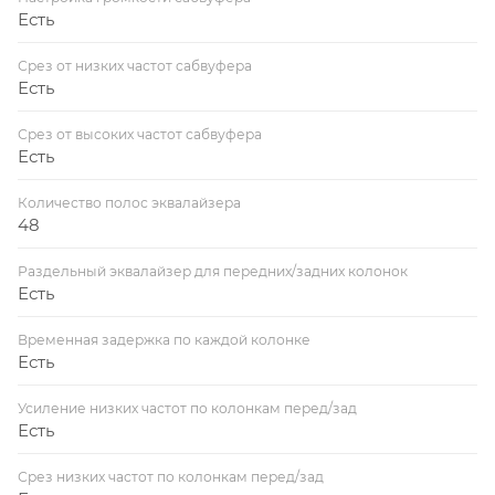
Есть
Срез от низких частот сабвуфера
Есть
Срез от высоких частот сабвуфера
Есть
Количество полос эквалайзера
48
Раздельный эквалайзер для передних/задних колонок
Есть
Временная задержка по каждой колонке
Есть
Усиление низких частот по колонкам перед/зад
Есть
Срез низких частот по колонкам перед/зад