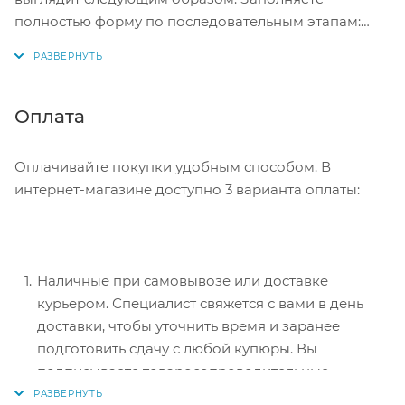
полностью форму по последовательным этапам:
адрес, способ доставки, оплаты, данные о себе.
Советуем в комментарии к заказу написать
информацию, которая поможет курьеру вас найти.
Нажмите кнопку «Оформить заказ».
Оплата
Оплачивайте покупки удобным способом. В
интернет-магазине доступно 3 варианта оплаты:
Наличные при самовывозе или доставке
курьером. Специалист свяжется с вами в день
доставки, чтобы уточнить время и заранее
подготовить сдачу с любой купюры. Вы
подписываете товаросопроводительные
документы, вносите денежные средства,