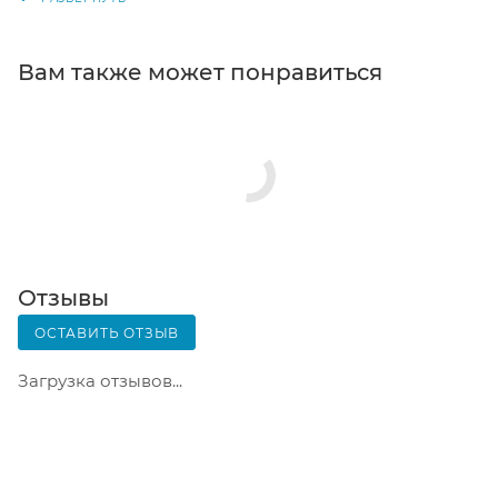
кассовой зоне и назовите номер.
Постамат. Когда заказ поступит на точку, на ваш
Вам также может понравиться
телефон или e-mail придет уникальный код.
Заказ нужно оплатить в терминале постамата.
Срок хранения — 3 дня.
Почтовая доставка через почту России. Когда
заказ придет в отделение, на ваш адрес придет
извещение о посылке. Перед оплатой вы можете
оценить состояние коробки: вес, целостность.
Вскрывать коробку самостоятельно вы можете
Отзывы
только после оплаты заказа. Один заказ может
ОСТАВИТЬ ОТЗЫВ
содержать не больше 10 позиций и его стоимость
не должна превышать 100 000 р.
Загрузка отзывов...