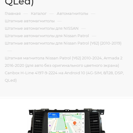
QLed)
—
—
—
Главная
Каталог
Автомагнитолы
—
Штатные автомагнитолы
—
Штатные автомагнитолы для NISSAN
—
Штатные автомагнитолы для Nissan Patrol
Штатные автомагнитолы для Nissan Patrol (Y62) (2010-2019)
—
Штатная магнитола Nissan Patrol (Y62) 2010-2024, Armada 2
2016-2020 (для авто без оригинального цветного экрана)
Canbox H-Line 4197-9-2224 на Android 10 (4G-SIM, 8/128, DSP,
QLed)