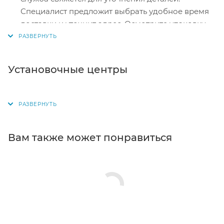
совершения покупки система перенаправит вас
Специалист предложит выбрать удобное время
на страницу платежного сервиса. Здесь
доставки и уточнит адрес. Осмотрите упаковку
необходимо заполнить форму по инструкции.
на целостность и соответствие указанной
комплектации.
Самовывоз из магазина. Список торговых точек
Установочные центры
для выбора появится в корзине. Когда заказ
поступит на склад, вам придет уведомление. Для
получения заказа обратитесь к сотруднику в
кассовой зоне и назовите номер.
Постамат. Когда заказ поступит на точку, на ваш
Вам также может понравиться
телефон или e-mail придет уникальный код.
Заказ нужно оплатить в терминале постамата.
Срок хранения — 3 дня.
Почтовая доставка через почту России. Когда
заказ придет в отделение, на ваш адрес придет
извещение о посылке. Перед оплатой вы можете
оценить состояние коробки: вес, целостность.