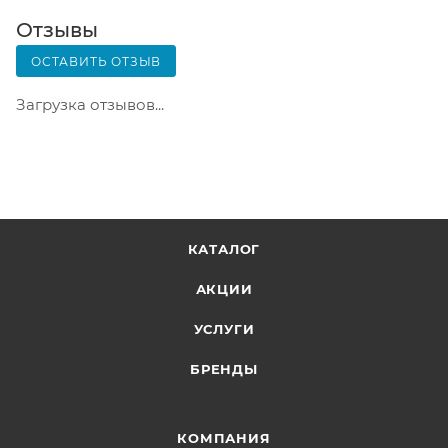
Вскрывать коробку самостоятельно вы можете
Отзывы
только после оплаты заказа. Один заказ может
ОСТАВИТЬ ОТЗЫВ
содержать не больше 10 позиций и его стоимость
не должна превышать 100 000 р.
Загрузка отзывов...
КАТАЛОГ
АКЦИИ
УСЛУГИ
БРЕНДЫ
КОМПАНИЯ