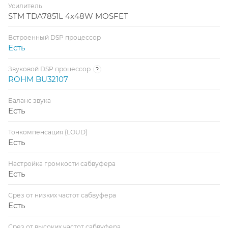
Усилитель
STM TDA7851L 4x48W MOSFET
Встроенный DSP процессор
Есть
Звуковой DSP процессор
?
ROHM BU32107
Баланс звука
Есть
Тонкомпенсация (LOUD)
Есть
Настройка громкости сабвуфера
Есть
Срез от низких частот сабвуфера
Есть
Срез от высоких частот сабвуфера