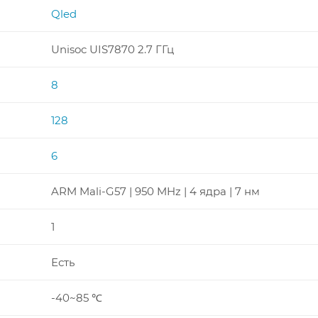
Qled
Unisoc UIS7870 2.7 ГГц
8
128
6
ARM Mali-G57 | 950 MHz | 4 ядра | 7 нм
1
Есть
-40~85 ℃