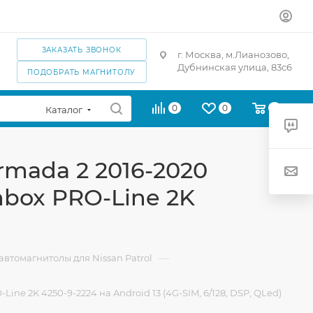
ЗАКАЗАТЬ ЗВОНОК
г. Москва, м.Лианозово,
Дубнинская улица, 83с6
ПОДОБРАТЬ МАГНИТОЛУ
0
0
0
Каталог
Armada 2 2016-2020
nbox PRO-Line 2K
—
втомагнитолы для Nissan Patrol
ine 2K 4250-9-2224 на Android 13 (4G-SIM, 6/128, DSP, QLed)