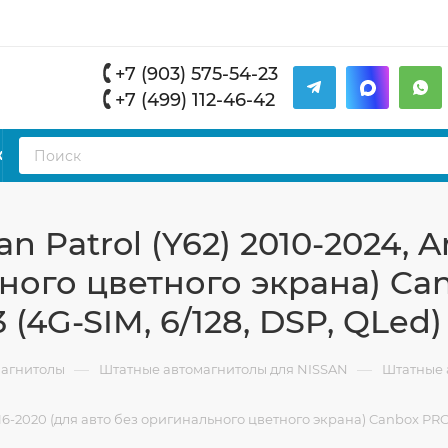
+7 (903) 575-54-23
+7 (499) 112-46-42
К
 Patrol (Y62) 2010-2024, 
ьного цветного экрана) Ca
 (4G-SIM, 6/128, DSP, QLed)
—
—
магнитолы
Штатные автомагнитолы для NISSAN
Штатные а
16-2020 (для авто без оригинального цветного экрана) Canbox PRO-L