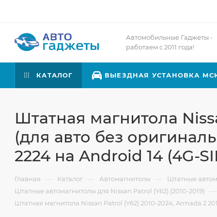
Автомобильные Гаджеты -
работаем с 2011 года!
КАТАЛОГ
ВЫЕЗДНАЯ УСТАНОВКА МС
Штатная магнитола Nissan
(для авто без оригиналь
2224 на Android 14 (4G-SI
—
—
—
Главная
Каталог
Автомагнитолы
Штатные авто
—
Штатные автомагнитолы для Nissan Patrol (Y62) (2010-2019)
Штатная магнитола Nissan Patrol (Y62) 2010-2024, Armada 2 201