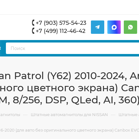
+7 (903) 575-54-23
+7 (499) 112-46-42
К
 Patrol (Y62) 2010-2024, 
ного цветного экрана) Can
M, 8/256, DSP, QLed, AI, 360
—
—
магнитолы
Штатные автомагнитолы для NISSAN
Штатные а
6-2020 (для авто без оригинального цветного экрана) Canbox EVO 2K