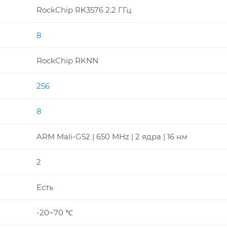
RockChip RK3576 2.2 ГГц
8
RockChip RKNN
256
8
ARM Mali-G52 | 650 MHz | 2 ядра | 16 нм
2
Есть
-20~70 ℃