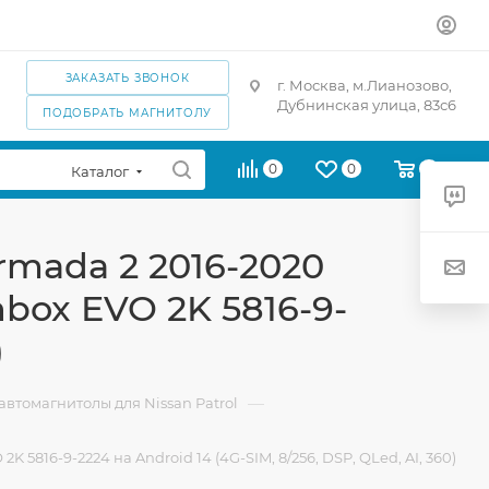
ЗАКАЗАТЬ ЗВОНОК
г. Москва, м.Лианозово,
Дубнинская улица, 83с6
ПОДОБРАТЬ МАГНИТОЛУ
0
0
0
Каталог
Armada 2 2016-2020
box EVO 2K 5816-9-
)
—
втомагнитолы для Nissan Patrol
 5816-9-2224 на Android 14 (4G-SIM, 8/256, DSP, QLed, AI, 360)