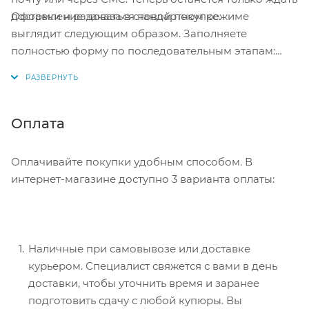
Оформление заказа в стандартном режиме
доставки и радоваться новой покупке.
выглядит следующим образом. Заполняете
полностью форму по последовательным этапам:
адрес, способ доставки, оплаты, данные о себе.
Советуем в комментарии к заказу написать
информацию, которая поможет курьеру вас найти.
Нажмите кнопку «Оформить заказ».
Оплата
Оплачивайте покупки удобным способом. В
интернет-магазине доступно 3 варианта оплаты:
Наличные при самовывозе или доставке
курьером. Специалист свяжется с вами в день
доставки, чтобы уточнить время и заранее
подготовить сдачу с любой купюры. Вы