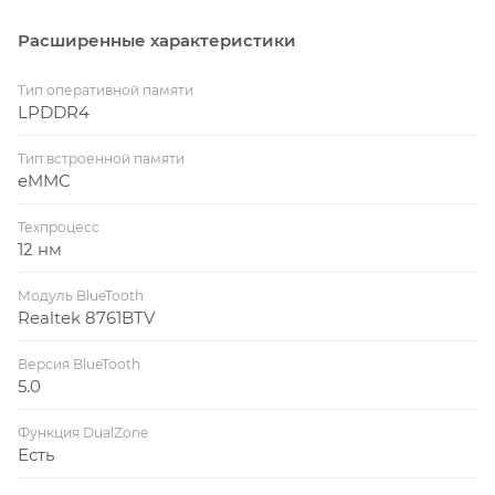
Расширенные характеристики
Тип оперативной памяти
LPDDR4
Тип встроенной памяти
eMMC
Техпроцесс
12 нм
Модуль BlueTooth
Realtek 8761BTV
Версия BlueTooth
5.0
Функция DualZone
Есть