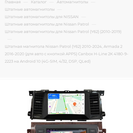
—
—
—
Главная
Каталог
Автомагнитолы
—
Штатные автомагнитолы
—
Штатные автомагнитолы для NISSAN
—
Штатные автомагнитолы для Nissan Patrol
Штатные автомагнитолы для Nissan Patrol (Y62) (2010-2019)
—
Штатная магнитола Nissan Patrol (Y62) 2010-2024, Armada 2
2016-2020 (для авто с кнопкой APPS) Canbox H-Line 2K 4180-9-
2223 на Android 10 (4G-SIM, 4/32, DSP, QLed)