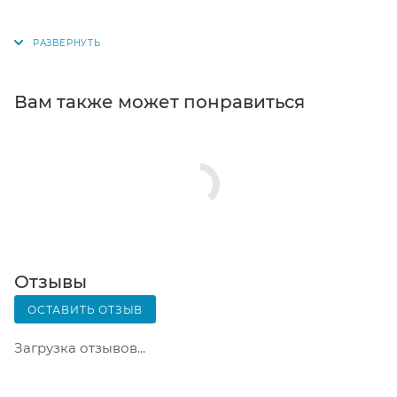
поступит на склад, вам придет уведомление. Для
получения заказа обратитесь к сотруднику в
кассовой зоне и назовите номер.
Постамат. Когда заказ поступит на точку, на ваш
Вам также может понравиться
телефон или e-mail придет уникальный код.
Заказ нужно оплатить в терминале постамата.
Срок хранения — 3 дня.
Почтовая доставка через почту России. Когда
заказ придет в отделение, на ваш адрес придет
извещение о посылке. Перед оплатой вы можете
оценить состояние коробки: вес, целостность.
Вскрывать коробку самостоятельно вы можете
Отзывы
только после оплаты заказа. Один заказ может
ОСТАВИТЬ ОТЗЫВ
содержать не больше 10 позиций и его стоимость
не должна превышать 100 000 р.
Загрузка отзывов...