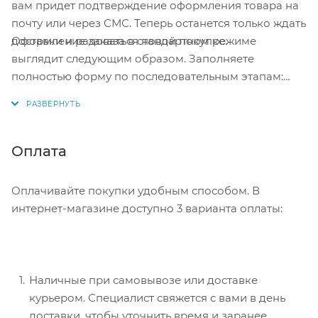
вам придет подтверждение оформления товара на
почту или через СМС. Теперь останется только ждать
Оформление заказа в стандартном режиме
доставки и радоваться новой покупке.
выглядит следующим образом. Заполняете
полностью форму по последовательным этапам:
адрес, способ доставки, оплаты, данные о себе.
Советуем в комментарии к заказу написать
информацию, которая поможет курьеру вас найти.
Нажмите кнопку «Оформить заказ».
Оплата
Оплачивайте покупки удобным способом. В
интернет-магазине доступно 3 варианта оплаты:
Наличные при самовывозе или доставке
курьером. Специалист свяжется с вами в день
доставки, чтобы уточнить время и заранее