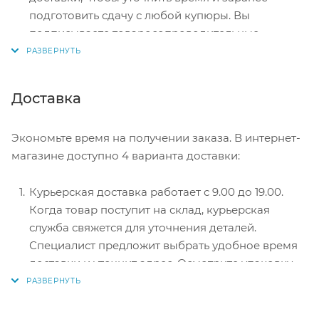
подготовить сдачу с любой купюры. Вы
подписываете товаросопроводительные
документы, вносите денежные средства,
получаете товар и чек.
Безналичный расчет при самовывозе или
Доставка
оформлении в интернет-магазине: карты Visa и
MasterCard. Чтобы оплатить покупку, система
Экономьте время на получении заказа. В интернет-
перенаправит вас на сервер системы ASSIST.
магазине доступно 4 варианта доставки:
Здесь нужно ввести номер карты, срок действия
и имя держателя.
Курьерская доставка работает с 9.00 до 19.00.
Электронные системы при онлайн-заказе:
Когда товар поступит на склад, курьерская
PayPal, WebMoney и Яндекс.Деньги. Для
служба свяжется для уточнения деталей.
совершения покупки система перенаправит вас
Специалист предложит выбрать удобное время
на страницу платежного сервиса. Здесь
доставки и уточнит адрес. Осмотрите упаковку
необходимо заполнить форму по инструкции.
на целостность и соответствие указанной
комплектации.