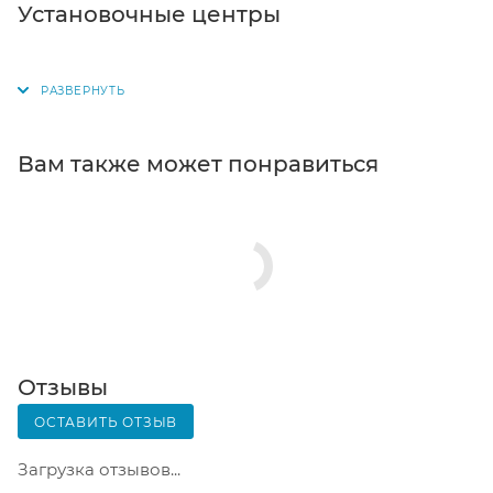
Самовывоз из магазина. Список торговых точек
Установочные центры
для выбора появится в корзине. Когда заказ
поступит на склад, вам придет уведомление. Для
получения заказа обратитесь к сотруднику в
кассовой зоне и назовите номер.
Постамат. Когда заказ поступит на точку, на ваш
Вам также может понравиться
телефон или e-mail придет уникальный код.
Заказ нужно оплатить в терминале постамата.
Срок хранения — 3 дня.
Почтовая доставка через почту России. Когда
заказ придет в отделение, на ваш адрес придет
извещение о посылке. Перед оплатой вы можете
оценить состояние коробки: вес, целостность.
Вскрывать коробку самостоятельно вы можете
Отзывы
только после оплаты заказа. Один заказ может
ОСТАВИТЬ ОТЗЫВ
содержать не больше 10 позиций и его стоимость
не должна превышать 100 000 р.
Загрузка отзывов...