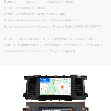
—
—
—
Главная
Каталог
Автомагнитолы
—
Штатные автомагнитолы
—
Штатные автомагнитолы для NISSAN
—
Штатные автомагнитолы для Nissan Patrol
Штатные автомагнитолы для Nissan Patrol (Y62) (2010-2019)
—
Штатная магнитола Nissan Patrol (Y62) 2010-2024, Armada 2
2016-2020 (для авто с кнопкой APPS) Canbox M-Line 4544-9-
2223 на Android 10 (4G-SIM, 2/32, DSP, QLed)