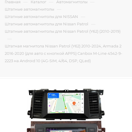
—
—
—
Главная
Каталог
Автомагнитолы
—
Штатные автомагнитолы
—
Штатные автомагнитолы для NISSAN
—
Штатные автомагнитолы для Nissan Patrol
Штатные автомагнитолы для Nissan Patrol (Y62) (2010-2019)
—
Штатная магнитола Nissan Patrol (Y62) 2010-2024, Armada 2
2016-2020 (для авто с кнопкой APPS) Canbox M-Line 4542-9-
2223 на Android 10 (4G-SIM, 4/64, DSP, QLed)