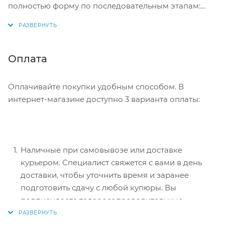
полностью форму по последовательным этапам:
адрес, способ доставки, оплаты, данные о себе.
Советуем в комментарии к заказу написать
информацию, которая поможет курьеру вас найти.
Нажмите кнопку «Оформить заказ».
Оплата
Оплачивайте покупки удобным способом. В
интернет-магазине доступно 3 варианта оплаты:
Наличные при самовывозе или доставке
курьером. Специалист свяжется с вами в день
доставки, чтобы уточнить время и заранее
подготовить сдачу с любой купюры. Вы
подписываете товаросопроводительные
документы, вносите денежные средства,