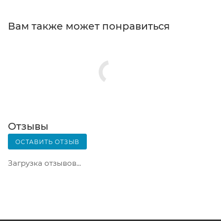
кассовой зоне и назовите номер.
Постамат. Когда заказ поступит на точку, на ваш
Вам также может понравиться
телефон или e-mail придет уникальный код.
Заказ нужно оплатить в терминале постамата.
Срок хранения — 3 дня.
Почтовая доставка через почту России. Когда
заказ придет в отделение, на ваш адрес придет
извещение о посылке. Перед оплатой вы можете
оценить состояние коробки: вес, целостность.
Вскрывать коробку самостоятельно вы можете
Отзывы
только после оплаты заказа. Один заказ может
ОСТАВИТЬ ОТЗЫВ
содержать не больше 10 позиций и его стоимость
не должна превышать 100 000 р.
Загрузка отзывов...