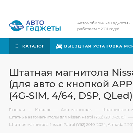
Автомобильные Гаджеты -
работаем с 2011 года!
КАТАЛОГ
ВЫЕЗДНАЯ УСТАНОВКА МС
Штатная магнитола Nissan
(для авто с кнопкой APP
(4G-SIM, 4/64, DSP, QLed)
—
—
—
Главная
Каталог
Автомагнитолы
Штатные авто
—
Штатные автомагнитолы для Nissan Patrol (Y62) (2010-2019)
Штатная магнитола Nissan Patrol (Y62) 2010-2024, Armada 2 201