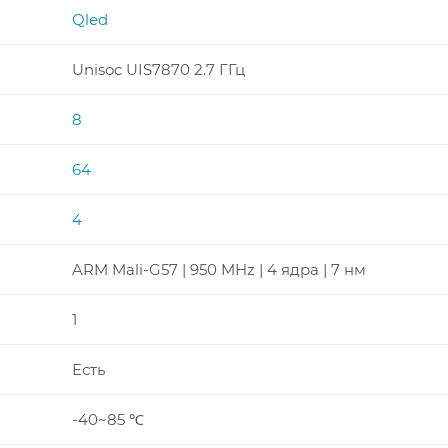
Qled
Unisoc UIS7870 2.7 ГГц
8
64
4
ARM Mali-G57 | 950 MHz | 4 ядра | 7 нм
1
Есть
-40~85 ℃