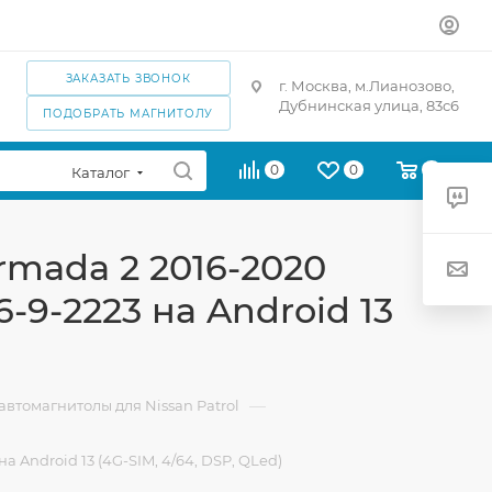
ЗАКАЗАТЬ ЗВОНОК
г. Москва, м.Лианозово,
Дубнинская улица, 83с6
ПОДОБРАТЬ МАГНИТОЛУ
0
0
0
Каталог
Armada 2 2016-2020
-9-2223 на Android 13
—
втомагнитолы для Nissan Patrol
а Android 13 (4G-SIM, 4/64, DSP, QLed)