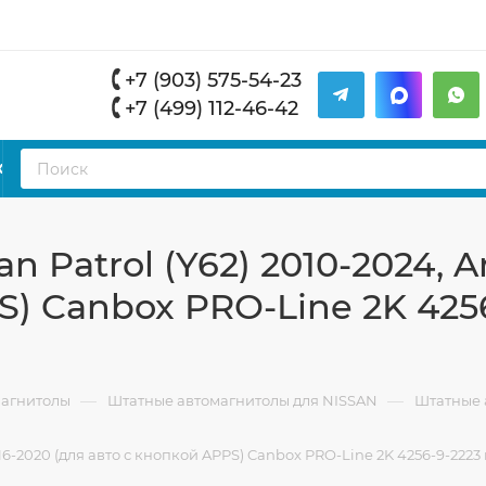
+7 (903) 575-54-23
+7 (499) 112-46-42
К
 Patrol (Y62) 2010-2024, 
S) Canbox PRO-Line 2K 4256
—
—
магнитолы
Штатные автомагнитолы для NISSAN
Штатные а
6-2020 (для авто с кнопкой APPS) Canbox PRO-Line 2K 4256-9-2223 н