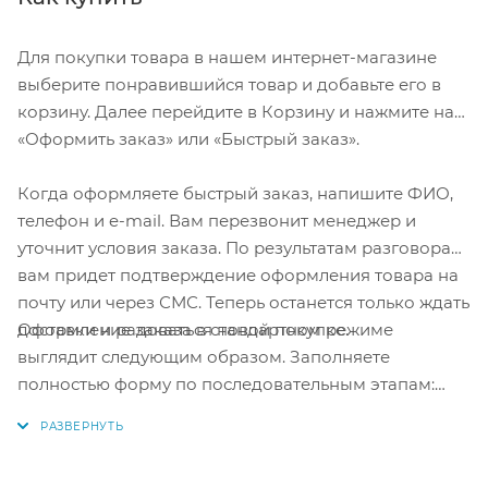
Для покупки товара в нашем интернет-магазине
выберите понравившийся товар и добавьте его в
корзину. Далее перейдите в Корзину и нажмите на
«Оформить заказ» или «Быстрый заказ».
Когда оформляете быстрый заказ, напишите ФИО,
телефон и e-mail. Вам перезвонит менеджер и
уточнит условия заказа. По результатам разговора
вам придет подтверждение оформления товара на
почту или через СМС. Теперь останется только ждать
Оформление заказа в стандартном режиме
доставки и радоваться новой покупке.
выглядит следующим образом. Заполняете
полностью форму по последовательным этапам:
адрес, способ доставки, оплаты, данные о себе.
Советуем в комментарии к заказу написать
информацию, которая поможет курьеру вас найти.