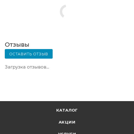
Срок хранения — 3 дня.
Почтовая доставка через почту России. Когда
заказ придет в отделение, на ваш адрес придет
извещение о посылке. Перед оплатой вы можете
оценить состояние коробки: вес, целостность.
Вскрывать коробку самостоятельно вы можете
Отзывы
только после оплаты заказа. Один заказ может
ОСТАВИТЬ ОТЗЫВ
содержать не больше 10 позиций и его стоимость
не должна превышать 100 000 р.
Загрузка отзывов...
КАТАЛОГ
АКЦИИ