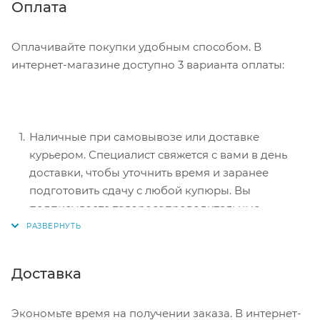
Нажмите кнопку «Оформить заказ».
Оплата
Оплачивайте покупки удобным способом. В
интернет-магазине доступно 3 варианта оплаты:
Наличные при самовывозе или доставке
курьером. Специалист свяжется с вами в день
доставки, чтобы уточнить время и заранее
подготовить сдачу с любой купюры. Вы
подписываете товаросопроводительные
документы, вносите денежные средства,
получаете товар и чек.
Безналичный расчет при самовывозе или
Доставка
оформлении в интернет-магазине: карты Visa и
MasterCard. Чтобы оплатить покупку, система
Экономьте время на получении заказа. В интернет-