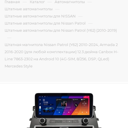
—
—
—
Главная
Каталог
Автомагнитолы
—
Штатные автомагнитолы
—
Штатные автомагнитолы для NISSAN
—
Штатные автомагнитолы для Nissan Patrol
Штатные автомагнитолы для Nissan Patrol (Y62) (2010-2019)
—
Штатная магнитола Nissan Patrol (Y62) 2010-2024, Armada 2
2016-2020 (для любой комплектации) 12.3 дюйма Canbox H-
Line 7863-2302 на Android 10 (4G-SIM, 8/256, DSP, QLed)
Mercedes Style