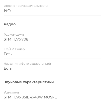
Индекс производительности
1447
Радио
Радиомодуль
STM TDA7708
FM/AM тюнер
Есть
Названия и фото радиостанций
Есть
Звуковые характеристики
Усилитель
STM TDA7851L 4x48W MOSFET