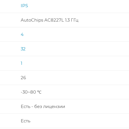
IPS
AutoChips AC8227L 1.3 ГГц
4
32
1
26
-30~80 ℃
Есть - без лицензии
Есть