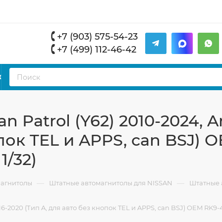
+7 (903) 575-54-23
+7 (499) 112-46-42
К
 Patrol (Y62) 2010-2024, 
пок TEL и APPS, can BSJ) 
1/32)
—
—
магнитолы
Штатные автомагнитолы для NISSAN
Штатные а
6-2020 (Тип A, для авто без кнопок TEL и APPS, can BSJ) OEM RK9-419