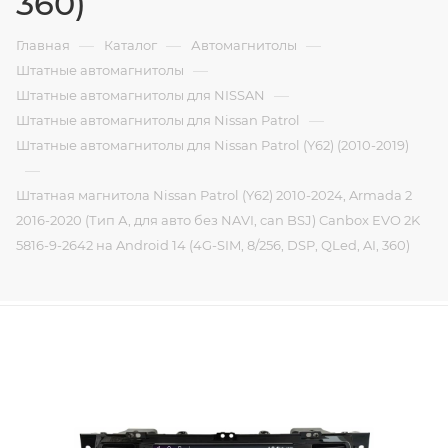
360)
—
—
—
Главная
Каталог
Автомагнитолы
—
Штатные автомагнитолы
—
Штатные автомагнитолы для NISSAN
—
Штатные автомагнитолы для Nissan Patrol
Штатные автомагнитолы для Nissan Patrol (Y62) (2010-2019)
—
Штатная магнитола Nissan Patrol (Y62) 2010-2024, Armada 2
2016-2020 (Тип А, для авто без NAVI, can BSJ) Canbox EVO 2K
5816-9-2642 на Android 14 (4G-SIM, 8/256, DSP, QLed, AI, 360)