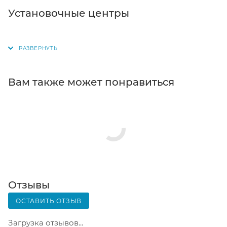
Самовывоз из магазина. Список торговых точек
Установочные центры
для выбора появится в корзине. Когда заказ
поступит на склад, вам придет уведомление. Для
получения заказа обратитесь к сотруднику в
кассовой зоне и назовите номер.
Постамат. Когда заказ поступит на точку, на ваш
Вам также может понравиться
телефон или e-mail придет уникальный код.
Заказ нужно оплатить в терминале постамата.
Срок хранения — 3 дня.
Почтовая доставка через почту России. Когда
заказ придет в отделение, на ваш адрес придет
извещение о посылке. Перед оплатой вы можете
оценить состояние коробки: вес, целостность.
Вскрывать коробку самостоятельно вы можете
Отзывы
только после оплаты заказа. Один заказ может
ОСТАВИТЬ ОТЗЫВ
содержать не больше 10 позиций и его стоимость
не должна превышать 100 000 р.
Загрузка отзывов...