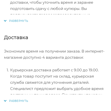
доставки, чтобы уточнить время и заранее
подготовить сдачу с любой купюры. Вы
подписываете товаросопроводительные
документы, вносите денежные средства,
получаете товар и чек.
Безналичный расчет при самовывозе или
Доставка
оформлении в интернет-магазине: карты Visa и
MasterCard. Чтобы оплатить покупку, система
Экономьте время на получении заказа. В интернет-
перенаправит вас на сервер системы ASSIST.
магазине доступно 4 варианта доставки:
Здесь нужно ввести номер карты, срок действия
и имя держателя.
Курьерская доставка работает с 9.00 до 19.00.
Электронные системы при онлайн-заказе:
Когда товар поступит на склад, курьерская
PayPal, WebMoney и Яндекс.Деньги. Для
служба свяжется для уточнения деталей.
совершения покупки система перенаправит вас
Специалист предложит выбрать удобное время
на страницу платежного сервиса. Здесь
доставки и уточнит адрес. Осмотрите упаковку
необходимо заполнить форму по инструкции.
на целостность и соответствие указанной
комплектации.