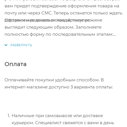
вам придет подтверждение оформления товара на
почту или через СМС. Теперь останется только ждать
Оформление заказа в стандартном режиме
доставки и радоваться новой покупке.
выглядит следующим образом. Заполняете
полностью форму по последовательным этапам:
адрес, способ доставки, оплаты, данные о себе.
Советуем в комментарии к заказу написать
информацию, которая поможет курьеру вас найти.
Нажмите кнопку «Оформить заказ».
Оплата
Оплачивайте покупки удобным способом. В
интернет-магазине доступно 3 варианта оплаты:
Наличные при самовывозе или доставке
курьером. Специалист свяжется с вами в день