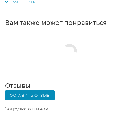
получения заказа обратитесь к сотруднику в
кассовой зоне и назовите номер.
Постамат. Когда заказ поступит на точку, на ваш
Вам также может понравиться
телефон или e-mail придет уникальный код.
Заказ нужно оплатить в терминале постамата.
Срок хранения — 3 дня.
Почтовая доставка через почту России. Когда
заказ придет в отделение, на ваш адрес придет
извещение о посылке. Перед оплатой вы можете
оценить состояние коробки: вес, целостность.
Вскрывать коробку самостоятельно вы можете
Отзывы
только после оплаты заказа. Один заказ может
ОСТАВИТЬ ОТЗЫВ
содержать не больше 10 позиций и его стоимость
не должна превышать 100 000 р.
Загрузка отзывов...