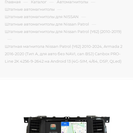
—
—
—
Главная
Каталог
Автомагнитолы
—
Штатные автомагнитолы
—
Штатные автомагнитолы для NISSAN
—
Штатные автомагнитолы для Nissan Patrol
Штатные автомагнитолы для Nissan Patrol (Y62) (2010-2019)
—
Штатная магнитола Nissan Patrol (Y62) 2010-2024, Armada 2
2016-2020 (Тип А, для авто без NAVI, can BSJ) Canbox PRO-
Line 2K 4256-9-2642 на Android 13 (4G-SIM, 4/64, DSP, QLed)