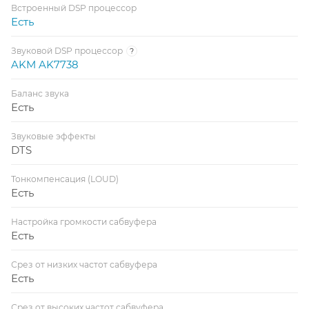
Встроенный DSP процессор
Есть
Звуковой DSP процессор
?
AKM AK7738
Баланс звука
Есть
Звуковые эффекты
DTS
Тонкомпенсация (LOUD)
Есть
Настройка громкости сабвуфера
Есть
Срез от низких частот сабвуфера
Есть
Срез от высоких частот сабвуфера