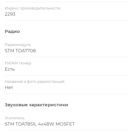
Индекс производительности
2293
Радио
Радиомодуль
STM TDA7708
FM/AM тюнер
Есть
Названия и фото радиостанций
Нет
Звуковые характеристики
Усилитель
STM TDA7851L 4x48W MOSFET