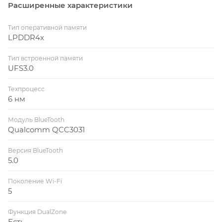
Расширенные характеристики
Тип оперативной памяти
LPDDR4x
Тип встроенной памяти
UFS3.0
Техпроцесс
6 нм
Модуль BlueTooth
Qualcomm QCC3031
Версия BlueTooth
5.0
Поколение Wi-Fi
5
Функция DualZone
Есть