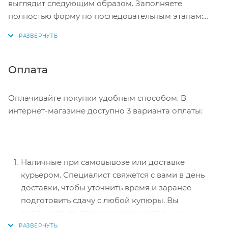
выглядит следующим образом. Заполняете
полностью форму по последовательным этапам:
адрес, способ доставки, оплаты, данные о себе.
Советуем в комментарии к заказу написать
информацию, которая поможет курьеру вас найти.
Нажмите кнопку «Оформить заказ».
Оплата
Оплачивайте покупки удобным способом. В
интернет-магазине доступно 3 варианта оплаты:
Наличные при самовывозе или доставке
курьером. Специалист свяжется с вами в день
доставки, чтобы уточнить время и заранее
подготовить сдачу с любой купюры. Вы
подписываете товаросопроводительные
документы, вносите денежные средства,