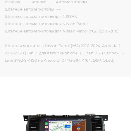
—
—
—
Главная
Каталог
Автомагнитолы
—
Штатные автомагнитолы
—
Штатные автомагнитолы для NISSAN
—
Штатные автомагнитолы для Nissan Patrol
Штатные автомагнитолы для Nissan Patrol (Y62) (2010-2019)
—
Штатная магнитола Nissan Patrol (Y62) 2010-2024, Armada 2
2016-2020 (Тип B, для авто с кнопкой TEL, can BSJ) Canbox H-
Line 3792-9-4190 на Android 10 (4G-SIM, 4/64, DSP, QLed)