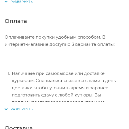
Советуем в комментарии к заказу написать
информацию, которая поможет курьеру вас найти.
Нажмите кнопку «Оформить заказ».
Оплата
Оплачивайте покупки удобным способом. В
интернет-магазине доступно 3 варианта оплаты:
Наличные при самовывозе или доставке
курьером. Специалист свяжется с вами в день
доставки, чтобы уточнить время и заранее
подготовить сдачу с любой купюры. Вы
подписываете товаросопроводительные
документы, вносите денежные средства,
получаете товар и чек.
Безналичный расчет при самовывозе или
Доставка