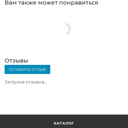
Вам также может понравиться
телефон или e-mail придет уникальный код.
Заказ нужно оплатить в терминале постамата.
Срок хранения — 3 дня.
Почтовая доставка через почту России. Когда
заказ придет в отделение, на ваш адрес придет
извещение о посылке. Перед оплатой вы можете
оценить состояние коробки: вес, целостность.
Вскрывать коробку самостоятельно вы можете
Отзывы
только после оплаты заказа. Один заказ может
ОСТАВИТЬ ОТЗЫВ
содержать не больше 10 позиций и его стоимость
не должна превышать 100 000 р.
Загрузка отзывов...
КАТАЛОГ