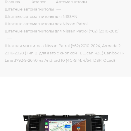
—
—
—
Главная
Каталог
Автомагнитолы
—
Штатные автомагнитолы
—
Штатные автомагнитолы для NISSAN
—
Штатные автомагнитолы для Nissan Patrol
Штатные автомагнитолы для Nissan Patrol (Y62) (2010-2019)
—
Штатная магнитола Nissan Patrol (Y62) 2010-2024, Armada 2
2016-2020 (Тип B, для авто с кнопкой TEL, can RZC) Canbox H-
Line 3792-9-2640 на Android 10 (4G-SIM, 4/64, DSP, QLed)