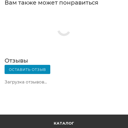
Вам также может понравиться
телефон или e-mail придет уникальный код.
Заказ нужно оплатить в терминале постамата.
Срок хранения — 3 дня.
Почтовая доставка через почту России. Когда
заказ придет в отделение, на ваш адрес придет
извещение о посылке. Перед оплатой вы можете
оценить состояние коробки: вес, целостность.
Вскрывать коробку самостоятельно вы можете
Отзывы
только после оплаты заказа. Один заказ может
ОСТАВИТЬ ОТЗЫВ
содержать не больше 10 позиций и его стоимость
не должна превышать 100 000 р.
Загрузка отзывов...
КАТАЛОГ