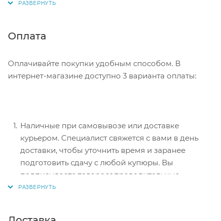
Советуем в комментарии к заказу написать
информацию, которая поможет курьеру вас найти.
Нажмите кнопку «Оформить заказ».
Оплата
Оплачивайте покупки удобным способом. В
интернет-магазине доступно 3 варианта оплаты:
Наличные при самовывозе или доставке
курьером. Специалист свяжется с вами в день
доставки, чтобы уточнить время и заранее
подготовить сдачу с любой купюры. Вы
подписываете товаросопроводительные
документы, вносите денежные средства,
получаете товар и чек.
Безналичный расчет при самовывозе или
Доставка