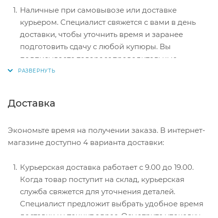
Наличные при самовывозе или доставке
курьером. Специалист свяжется с вами в день
доставки, чтобы уточнить время и заранее
подготовить сдачу с любой купюры. Вы
подписываете товаросопроводительные
документы, вносите денежные средства,
получаете товар и чек.
Безналичный расчет при самовывозе или
Доставка
оформлении в интернет-магазине: карты Visa и
MasterCard. Чтобы оплатить покупку, система
Экономьте время на получении заказа. В интернет-
перенаправит вас на сервер системы ASSIST.
магазине доступно 4 варианта доставки:
Здесь нужно ввести номер карты, срок действия
и имя держателя.
Курьерская доставка работает с 9.00 до 19.00.
Электронные системы при онлайн-заказе:
Когда товар поступит на склад, курьерская
PayPal, WebMoney и Яндекс.Деньги. Для
служба свяжется для уточнения деталей.
совершения покупки система перенаправит вас
Специалист предложит выбрать удобное время
на страницу платежного сервиса. Здесь
доставки и уточнит адрес. Осмотрите упаковку