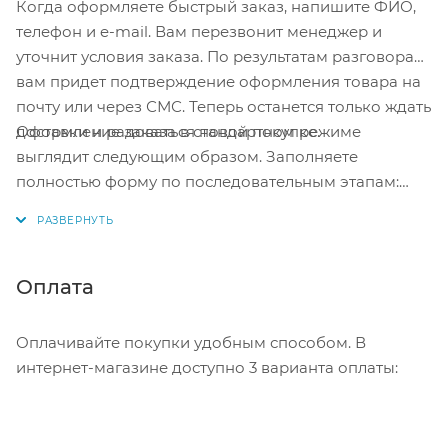
Когда оформляете быстрый заказ, напишите ФИО,
телефон и e-mail. Вам перезвонит менеджер и
уточнит условия заказа. По результатам разговора
вам придет подтверждение оформления товара на
почту или через СМС. Теперь останется только ждать
Оформление заказа в стандартном режиме
доставки и радоваться новой покупке.
выглядит следующим образом. Заполняете
полностью форму по последовательным этапам:
адрес, способ доставки, оплаты, данные о себе.
Советуем в комментарии к заказу написать
информацию, которая поможет курьеру вас найти.
Нажмите кнопку «Оформить заказ».
Оплата
Оплачивайте покупки удобным способом. В
интернет-магазине доступно 3 варианта оплаты: