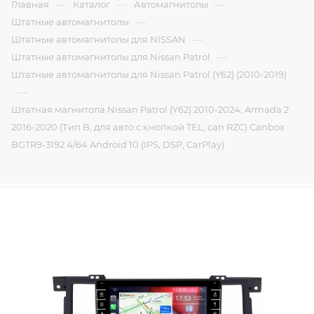
—
—
—
Главная
Каталог
Автомагнитолы
—
Штатные автомагнитолы
—
Штатные автомагнитолы для NISSAN
—
Штатные автомагнитолы для Nissan Patrol
Штатные автомагнитолы для Nissan Patrol (Y62) (2010-2019)
—
Штатная магнитола Nissan Patrol (Y62) 2010-2024, Armada 2
2016-2020 (Тип B, для авто с кнопкой TEL, can RZC) Canbox
BGTR9-3192 4/64 Android 10 (IPS, DSP, CarPlay)