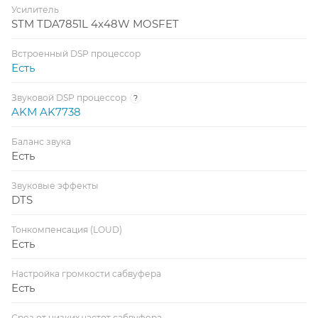
Усилитель
STM TDA7851L 4x48W MOSFET
Встроенный DSP процессор
Есть
Звуковой DSP процессор
?
AKM AK7738
Баланс звука
Есть
Звуковые эффекты
DTS
Тонкомпенсация (LOUD)
Есть
Настройка громкости сабвуфера
Есть
Срез от низких частот сабвуфера