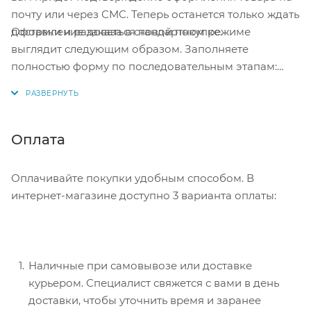
почту или через СМС. Теперь останется только ждать
Оформление заказа в стандартном режиме
доставки и радоваться новой покупке.
выглядит следующим образом. Заполняете
полностью форму по последовательным этапам:
адрес, способ доставки, оплаты, данные о себе.
Советуем в комментарии к заказу написать
информацию, которая поможет курьеру вас найти.
Нажмите кнопку «Оформить заказ».
Оплата
Оплачивайте покупки удобным способом. В
интернет-магазине доступно 3 варианта оплаты:
Наличные при самовывозе или доставке
курьером. Специалист свяжется с вами в день
доставки, чтобы уточнить время и заранее