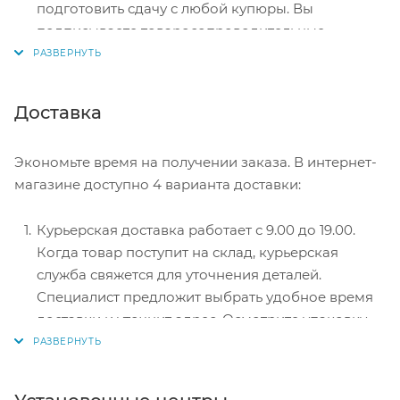
подготовить сдачу с любой купюры. Вы
подписываете товаросопроводительные
документы, вносите денежные средства,
получаете товар и чек.
Безналичный расчет при самовывозе или
Доставка
оформлении в интернет-магазине: карты Visa и
MasterCard. Чтобы оплатить покупку, система
Экономьте время на получении заказа. В интернет-
перенаправит вас на сервер системы ASSIST.
магазине доступно 4 варианта доставки:
Здесь нужно ввести номер карты, срок действия
и имя держателя.
Курьерская доставка работает с 9.00 до 19.00.
Электронные системы при онлайн-заказе:
Когда товар поступит на склад, курьерская
PayPal, WebMoney и Яндекс.Деньги. Для
служба свяжется для уточнения деталей.
совершения покупки система перенаправит вас
Специалист предложит выбрать удобное время
на страницу платежного сервиса. Здесь
доставки и уточнит адрес. Осмотрите упаковку
необходимо заполнить форму по инструкции.
на целостность и соответствие указанной
комплектации.
Самовывоз из магазина. Список торговых точек