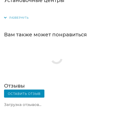
Установочные центры
для выбора появится в корзине. Когда заказ
поступит на склад, вам придет уведомление. Для
получения заказа обратитесь к сотруднику в
кассовой зоне и назовите номер.
Постамат. Когда заказ поступит на точку, на ваш
Вам также может понравиться
телефон или e-mail придет уникальный код.
Заказ нужно оплатить в терминале постамата.
Срок хранения — 3 дня.
Почтовая доставка через почту России. Когда
заказ придет в отделение, на ваш адрес придет
извещение о посылке. Перед оплатой вы можете
оценить состояние коробки: вес, целостность.
Вскрывать коробку самостоятельно вы можете
Отзывы
только после оплаты заказа. Один заказ может
ОСТАВИТЬ ОТЗЫВ
содержать не больше 10 позиций и его стоимость
не должна превышать 100 000 р.
Загрузка отзывов...