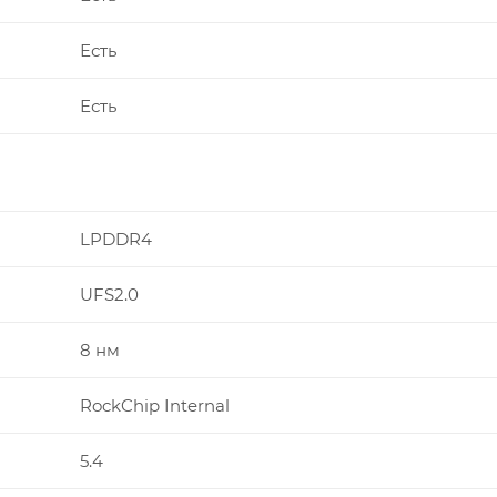
Есть
Есть
LPDDR4
UFS2.0
8 нм
RockChip Internal
5.4