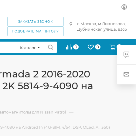
ЗАКАЗАТЬ ЗВОНОК
г. Москва, м.Лианозово,
Дубнинская улица, 83с6
ПОДОБРАТЬ МАГНИТОЛУ
0
0
0
Каталог
Armada 2 2016-2020
 2K 5814-9-4090 на
—
втомагнитолы для Nissan Patrol
-4090 на Android 14 (4G-SIM, 4/64, DSP, QLed, AI, 360)