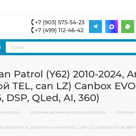
+7 (903) 575-54-23
+7 (499) 112-46-42
К
 Patrol (Y62) 2010-2024, 
ой TEL, can LZ) Canbox EVO
, DSP, QLed, AI, 360)
—
—
магнитолы
Штатные автомагнитолы для NISSAN
Штатные а
-2020 (Тип B, для авто с кнопкой TEL, can LZ) Canbox EVO 2K 5831-9-