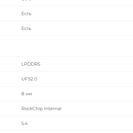
Есть
Есть
LPDDR5
UFS2.0
8 нм
RockChip Internal
5.4