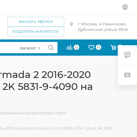
ЗАКАЗАТЬ ЗВОНОК
г. Москва, м.Лианозово,
Дубнинская улица, 83с6
ПОДОБРАТЬ МАГНИТОЛУ
0
0
0
Каталог
Armada 2 2016-2020
 2K 5831-9-4090 на
—
втомагнитолы для Nissan Patrol
4090 на Android 14 (4G-SIM, 12/256, DSP, QLed, AI, 360)