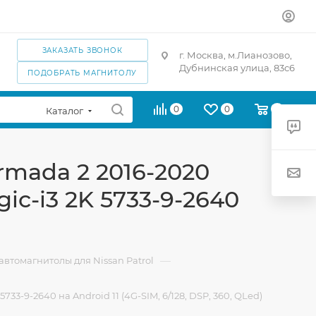
ЗАКАЗАТЬ ЗВОНОК
г. Москва, м.Лианозово,
Дубнинская улица, 83с6
ПОДОБРАТЬ МАГНИТОЛУ
0
0
0
Каталог
Armada 2 2016-2020
ic-i3 2K 5733-9-2640
—
втомагнитолы для Nissan Patrol
733-9-2640 на Android 11 (4G-SIM, 6/128, DSP, 360, QLed)