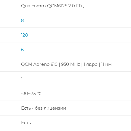
Qualcomm QCM6125 2.0 ГГц
8
128
6
QCM Adreno 610 | 950 MHz | 1 ядро | 11 нм
1
-30~75 ℃
Есть - без лицензии
Есть