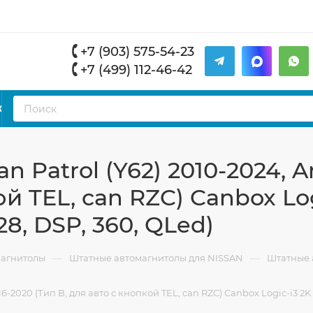
+7 (903) 575-54-23
+7 (499) 112-46-42
К
 Patrol (Y62) 2010-2024, 
ой TEL, can RZC) Canbox Log
128, DSP, 360, QLed)
—
—
магнитолы
Штатные автомагнитолы для NISSAN
Штатные а
-2020 (Тип B, для авто с кнопкой TEL, can RZC) Canbox Logic-i3 2K 5