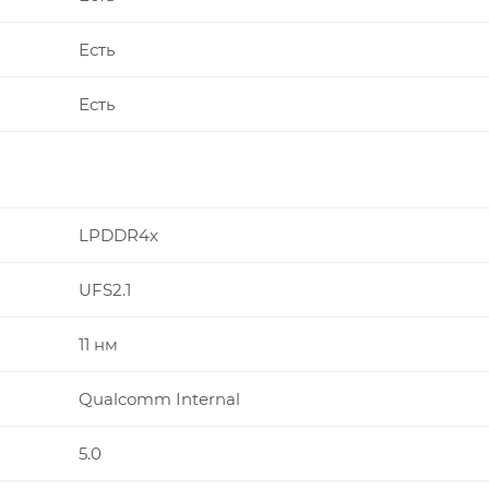
Есть
Есть
LPDDR4x
UFS2.1
11 нм
Qualcomm Internal
5.0