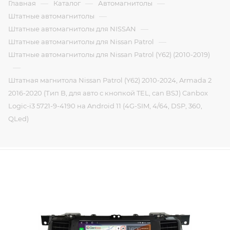
—
—
—
Главная
Каталог
Автомагнитолы
—
Штатные автомагнитолы
—
Штатные автомагнитолы для NISSAN
—
Штатные автомагнитолы для Nissan Patrol
Штатные автомагнитолы для Nissan Patrol (Y62) (2010-2019)
—
Штатная магнитола Nissan Patrol (Y62) 2010-2024, Armada 2
2016-2020 (Тип B, для авто с кнопкой TEL, can BSJ) Canbox
Logic-i3 5721-9-4190 на Android 11 (4G-SIM, 4/64, DSP, 360,
QLed)