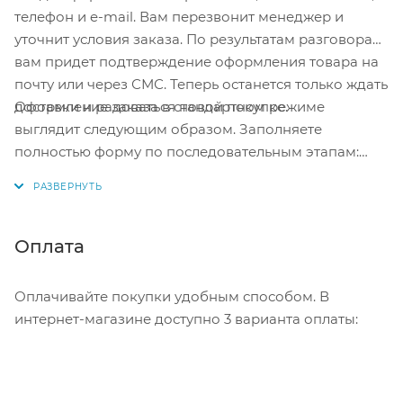
телефон и e-mail. Вам перезвонит менеджер и
уточнит условия заказа. По результатам разговора
вам придет подтверждение оформления товара на
почту или через СМС. Теперь останется только ждать
Оформление заказа в стандартном режиме
доставки и радоваться новой покупке.
выглядит следующим образом. Заполняете
полностью форму по последовательным этапам:
адрес, способ доставки, оплаты, данные о себе.
Советуем в комментарии к заказу написать
информацию, которая поможет курьеру вас найти.
Нажмите кнопку «Оформить заказ».
Оплата
Оплачивайте покупки удобным способом. В
интернет-магазине доступно 3 варианта оплаты: