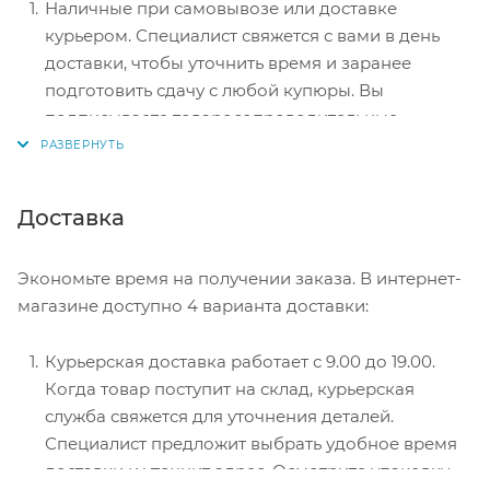
Наличные при самовывозе или доставке
курьером. Специалист свяжется с вами в день
доставки, чтобы уточнить время и заранее
подготовить сдачу с любой купюры. Вы
подписываете товаросопроводительные
документы, вносите денежные средства,
получаете товар и чек.
Безналичный расчет при самовывозе или
Доставка
оформлении в интернет-магазине: карты Visa и
MasterCard. Чтобы оплатить покупку, система
Экономьте время на получении заказа. В интернет-
перенаправит вас на сервер системы ASSIST.
магазине доступно 4 варианта доставки:
Здесь нужно ввести номер карты, срок действия
и имя держателя.
Курьерская доставка работает с 9.00 до 19.00.
Электронные системы при онлайн-заказе:
Когда товар поступит на склад, курьерская
PayPal, WebMoney и Яндекс.Деньги. Для
служба свяжется для уточнения деталей.
совершения покупки система перенаправит вас
Специалист предложит выбрать удобное время
на страницу платежного сервиса. Здесь
доставки и уточнит адрес. Осмотрите упаковку