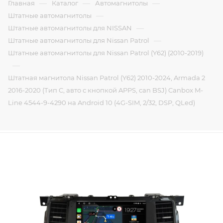
—
—
—
Главная
Каталог
Автомагнитолы
—
Штатные автомагнитолы
—
Штатные автомагнитолы для NISSAN
—
Штатные автомагнитолы для Nissan Patrol
Штатные автомагнитолы для Nissan Patrol (Y62) (2010-2019)
—
Штатная магнитола Nissan Patrol (Y62) 2010-2024, Armada 2
2016-2020 (Тип C, авто с кнопкой APPS, can BSJ) Canbox M-
Line 4544-9-4290 на Android 10 (4G-SIM, 2/32, DSP, QLed)