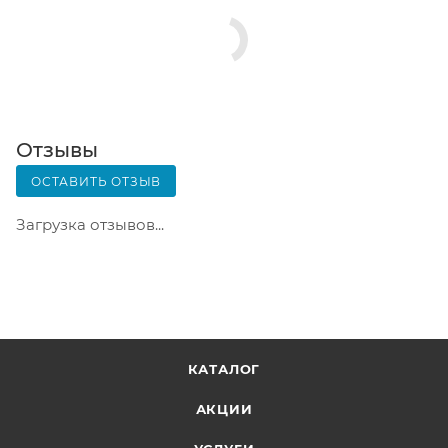
Срок хранения — 3 дня.
Почтовая доставка через почту России. Когда
заказ придет в отделение, на ваш адрес придет
извещение о посылке. Перед оплатой вы можете
оценить состояние коробки: вес, целостность.
Вскрывать коробку самостоятельно вы можете
Отзывы
только после оплаты заказа. Один заказ может
ОСТАВИТЬ ОТЗЫВ
содержать не больше 10 позиций и его стоимость
не должна превышать 100 000 р.
Загрузка отзывов...
КАТАЛОГ
АКЦИИ