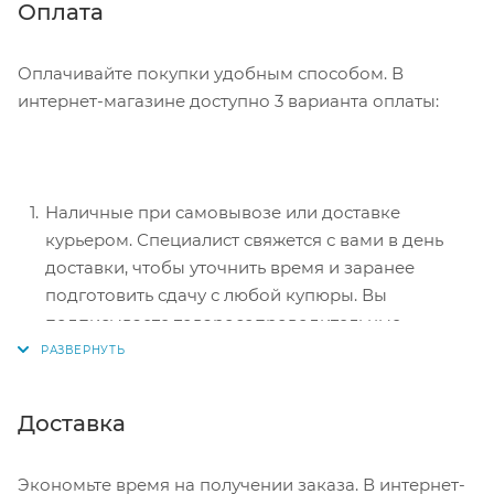
Нажмите кнопку «Оформить заказ».
Оплата
Оплачивайте покупки удобным способом. В
интернет-магазине доступно 3 варианта оплаты:
Наличные при самовывозе или доставке
курьером. Специалист свяжется с вами в день
доставки, чтобы уточнить время и заранее
подготовить сдачу с любой купюры. Вы
подписываете товаросопроводительные
документы, вносите денежные средства,
получаете товар и чек.
Безналичный расчет при самовывозе или
Доставка
оформлении в интернет-магазине: карты Visa и
MasterCard. Чтобы оплатить покупку, система
Экономьте время на получении заказа. В интернет-