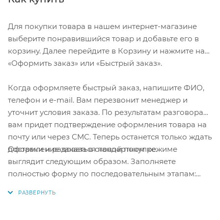
Для покупки товара в нашем интернет-магазине
выберите понравившийся товар и добавьте его в
корзину. Далее перейдите в Корзину и нажмите на
«Оформить заказ» или «Быстрый заказ».
Когда оформляете быстрый заказ, напишите ФИО,
телефон и e-mail. Вам перезвонит менеджер и
уточнит условия заказа. По результатам разговора
вам придет подтверждение оформления товара на
почту или через СМС. Теперь останется только ждать
Оформление заказа в стандартном режиме
доставки и радоваться новой покупке.
выглядит следующим образом. Заполняете
полностью форму по последовательным этапам:
адрес, способ доставки, оплаты, данные о себе.
Советуем в комментарии к заказу написать
информацию, которая поможет курьеру вас найти.