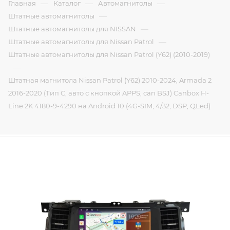
—
—
—
Главная
Каталог
Автомагнитолы
—
Штатные автомагнитолы
—
Штатные автомагнитолы для NISSAN
—
Штатные автомагнитолы для Nissan Patrol
Штатные автомагнитолы для Nissan Patrol (Y62) (2010-2019)
—
Штатная магнитола Nissan Patrol (Y62) 2010-2024, Armada 2
2016-2020 (Тип C, авто с кнопкой APPS, can BSJ) Canbox H-
Line 2K 4180-9-4290 на Android 10 (4G-SIM, 4/32, DSP, QLed)