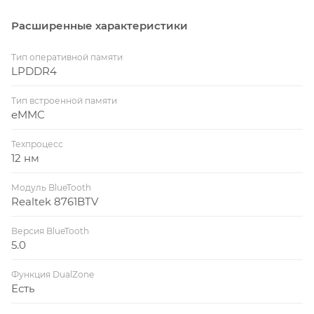
Расширенные характеристики
Тип оперативной памяти
LPDDR4
Тип встроенной памяти
eMMC
Техпроцесс
12 нм
Модуль BlueTooth
Realtek 8761BTV
Версия BlueTooth
5.0
Функция DualZone
Есть