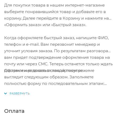
Для покупки товара в нашем интернет-магазине
выберите понравившийся товар и добавьте его в
корзину. Далее перейдите в Корзину и нажмите на
«Оформить заказ» или «Быстрый заказ».
Когда оформляете быстрый заказ, напишите ФИО,
телефон и e-mail. Вам перезвонит менеджер и
уточнит условия заказа. По результатам разговора
вам придет подтверждение оформления товара на
почту или через СМС. Теперь останется только ждать
Оформление заказа в стандартном режиме
доставки и радоваться новой покупке.
выглядит следующим образом. Заполняете
полностью форму по последовательным этапам:
адрес, способ доставки, оплаты, данные о себе.
Советуем в комментарии к заказу написать
информацию, которая поможет курьеру вас найти.
Нажмите кнопку «Оформить заказ».
Оплата