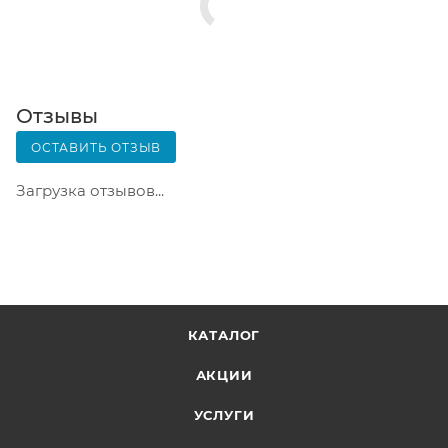
Почтовая доставка через почту России. Когда
заказ придет в отделение, на ваш адрес придет
извещение о посылке. Перед оплатой вы можете
оценить состояние коробки: вес, целостность.
Вскрывать коробку самостоятельно вы можете
Отзывы
только после оплаты заказа. Один заказ может
ОСТАВИТЬ ОТЗЫВ
содержать не больше 10 позиций и его стоимость
не должна превышать 100 000 р.
Загрузка отзывов...
КАТАЛОГ
АКЦИИ
УСЛУГИ