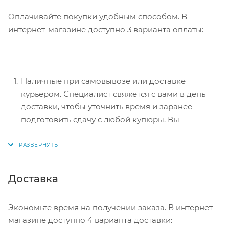
Оплачивайте покупки удобным способом. В
интернет-магазине доступно 3 варианта оплаты:
Наличные при самовывозе или доставке
курьером. Специалист свяжется с вами в день
доставки, чтобы уточнить время и заранее
подготовить сдачу с любой купюры. Вы
подписываете товаросопроводительные
документы, вносите денежные средства,
получаете товар и чек.
Безналичный расчет при самовывозе или
Доставка
оформлении в интернет-магазине: карты Visa и
MasterCard. Чтобы оплатить покупку, система
Экономьте время на получении заказа. В интернет-
перенаправит вас на сервер системы ASSIST.
магазине доступно 4 варианта доставки:
Здесь нужно ввести номер карты, срок действия