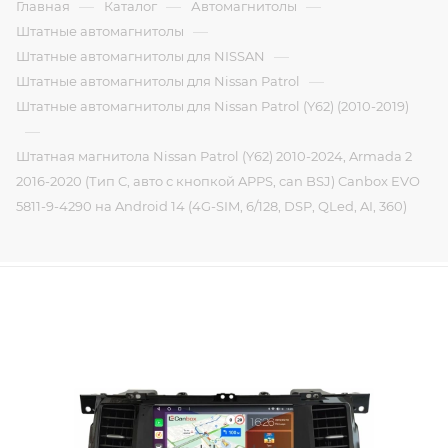
—
—
—
Главная
Каталог
Автомагнитолы
—
Штатные автомагнитолы
—
Штатные автомагнитолы для NISSAN
—
Штатные автомагнитолы для Nissan Patrol
Штатные автомагнитолы для Nissan Patrol (Y62) (2010-2019)
—
Штатная магнитола Nissan Patrol (Y62) 2010-2024, Armada 2
2016-2020 (Тип C, авто с кнопкой APPS, can BSJ) Canbox EVO
5811-9-4290 на Android 14 (4G-SIM, 6/128, DSP, QLed, AI, 360)