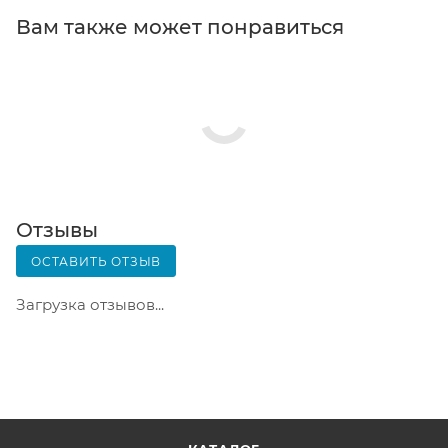
Постамат. Когда заказ поступит на точку, на ваш
Вам также может понравиться
телефон или e-mail придет уникальный код.
Заказ нужно оплатить в терминале постамата.
Срок хранения — 3 дня.
Почтовая доставка через почту России. Когда
заказ придет в отделение, на ваш адрес придет
извещение о посылке. Перед оплатой вы можете
оценить состояние коробки: вес, целостность.
Вскрывать коробку самостоятельно вы можете
Отзывы
только после оплаты заказа. Один заказ может
ОСТАВИТЬ ОТЗЫВ
содержать не больше 10 позиций и его стоимость
не должна превышать 100 000 р.
Загрузка отзывов...