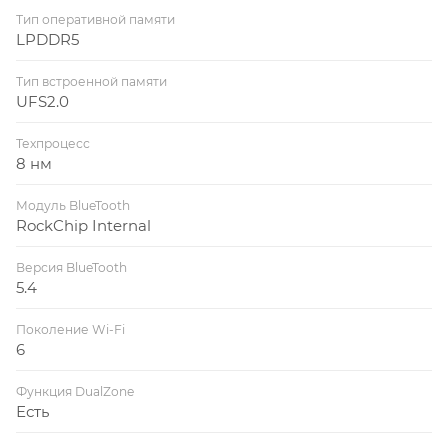
Тип оперативной памяти
LPDDR5
Тип встроенной памяти
UFS2.0
Техпроцесс
8 нм
Модуль BlueTooth
RockChip Internal
Версия BlueTooth
5.4
Поколение Wi-Fi
6
Функция DualZone
Есть