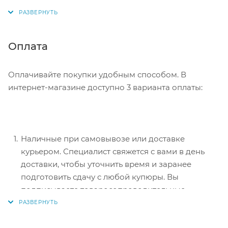
адрес, способ доставки, оплаты, данные о себе.
Советуем в комментарии к заказу написать
информацию, которая поможет курьеру вас найти.
Нажмите кнопку «Оформить заказ».
Оплата
Оплачивайте покупки удобным способом. В
интернет-магазине доступно 3 варианта оплаты:
Наличные при самовывозе или доставке
курьером. Специалист свяжется с вами в день
доставки, чтобы уточнить время и заранее
подготовить сдачу с любой купюры. Вы
подписываете товаросопроводительные
документы, вносите денежные средства,
получаете товар и чек.