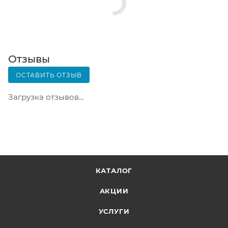
Почтовая доставка через почту России. Когда
заказ придет в отделение, на ваш адрес придет
извещение о посылке. Перед оплатой вы можете
оценить состояние коробки: вес, целостность.
Вскрывать коробку самостоятельно вы можете
Отзывы
только после оплаты заказа. Один заказ может
ОСТАВИТЬ ОТЗЫВ
содержать не больше 10 позиций и его стоимость
не должна превышать 100 000 р.
Загрузка отзывов...
КАТАЛОГ
АКЦИИ
УСЛУГИ