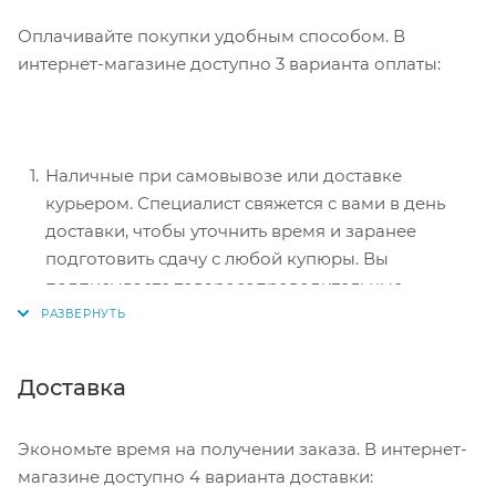
Оплачивайте покупки удобным способом. В
интернет-магазине доступно 3 варианта оплаты:
Наличные при самовывозе или доставке
курьером. Специалист свяжется с вами в день
доставки, чтобы уточнить время и заранее
подготовить сдачу с любой купюры. Вы
подписываете товаросопроводительные
документы, вносите денежные средства,
получаете товар и чек.
Безналичный расчет при самовывозе или
Доставка
оформлении в интернет-магазине: карты Visa и
MasterCard. Чтобы оплатить покупку, система
Экономьте время на получении заказа. В интернет-
перенаправит вас на сервер системы ASSIST.
магазине доступно 4 варианта доставки:
Здесь нужно ввести номер карты, срок действия