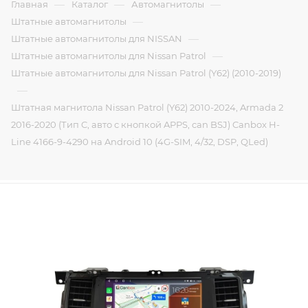
—
—
—
Главная
Каталог
Автомагнитолы
—
Штатные автомагнитолы
—
Штатные автомагнитолы для NISSAN
—
Штатные автомагнитолы для Nissan Patrol
Штатные автомагнитолы для Nissan Patrol (Y62) (2010-2019)
—
Штатная магнитола Nissan Patrol (Y62) 2010-2024, Armada 2
2016-2020 (Тип C, авто с кнопкой APPS, can BSJ) Canbox H-
Line 4166-9-4290 на Android 10 (4G-SIM, 4/32, DSP, QLed)