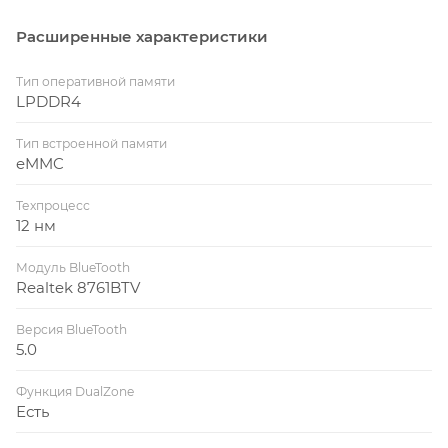
Расширенные характеристики
Тип оперативной памяти
LPDDR4
Тип встроенной памяти
eMMC
Техпроцесс
12 нм
Модуль BlueTooth
Realtek 8761BTV
Версия BlueTooth
5.0
Функция DualZone
Есть