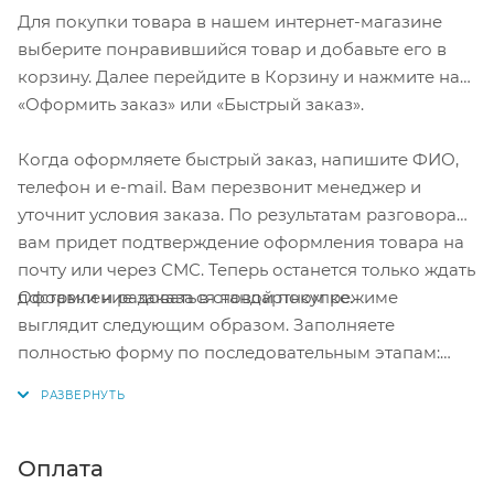
Для покупки товара в нашем интернет-магазине
выберите понравившийся товар и добавьте его в
корзину. Далее перейдите в Корзину и нажмите на
«Оформить заказ» или «Быстрый заказ».
Когда оформляете быстрый заказ, напишите ФИО,
телефон и e-mail. Вам перезвонит менеджер и
уточнит условия заказа. По результатам разговора
вам придет подтверждение оформления товара на
почту или через СМС. Теперь останется только ждать
Оформление заказа в стандартном режиме
доставки и радоваться новой покупке.
выглядит следующим образом. Заполняете
полностью форму по последовательным этапам:
адрес, способ доставки, оплаты, данные о себе.
Советуем в комментарии к заказу написать
информацию, которая поможет курьеру вас найти.
Нажмите кнопку «Оформить заказ».
Оплата