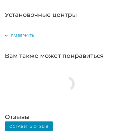
комплектации.
Самовывоз из магазина. Список торговых точек
Установочные центры
для выбора появится в корзине. Когда заказ
поступит на склад, вам придет уведомление. Для
получения заказа обратитесь к сотруднику в
кассовой зоне и назовите номер.
Постамат. Когда заказ поступит на точку, на ваш
Вам также может понравиться
телефон или e-mail придет уникальный код.
Заказ нужно оплатить в терминале постамата.
Срок хранения — 3 дня.
Почтовая доставка через почту России. Когда
заказ придет в отделение, на ваш адрес придет
извещение о посылке. Перед оплатой вы можете
оценить состояние коробки: вес, целостность.
Вскрывать коробку самостоятельно вы можете
Отзывы
только после оплаты заказа. Один заказ может
ОСТАВИТЬ ОТЗЫВ
содержать не больше 10 позиций и его стоимость