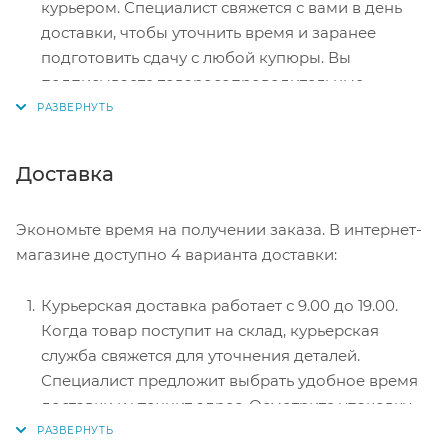
курьером. Специалист свяжется с вами в день
доставки, чтобы уточнить время и заранее
подготовить сдачу с любой купюры. Вы
подписываете товаросопроводительные
документы, вносите денежные средства,
получаете товар и чек.
Безналичный расчет при самовывозе или
Доставка
оформлении в интернет-магазине: карты Visa и
MasterCard. Чтобы оплатить покупку, система
Экономьте время на получении заказа. В интернет-
перенаправит вас на сервер системы ASSIST.
магазине доступно 4 варианта доставки:
Здесь нужно ввести номер карты, срок действия
и имя держателя.
Курьерская доставка работает с 9.00 до 19.00.
Электронные системы при онлайн-заказе:
Когда товар поступит на склад, курьерская
PayPal, WebMoney и Яндекс.Деньги. Для
служба свяжется для уточнения деталей.
совершения покупки система перенаправит вас
Специалист предложит выбрать удобное время
на страницу платежного сервиса. Здесь
доставки и уточнит адрес. Осмотрите упаковку
необходимо заполнить форму по инструкции.
на целостность и соответствие указанной