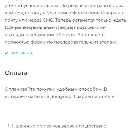
уточнит условия заказа. По результатам разговора
вам придет подтверждение оформления товара на
почту или через СМС. Теперь останется только ждать
Оформление заказа в стандартном режиме
доставки и радоваться новой покупке.
выглядит следующим образом. Заполняете
полностью форму по последовательным этапам:
адрес, способ доставки, оплаты, данные о себе.
Советуем в комментарии к заказу написать
информацию, которая поможет курьеру вас найти.
Нажмите кнопку «Оформить заказ».
Оплата
Оплачивайте покупки удобным способом. В
интернет-магазине доступно 3 варианта оплаты:
Наличные при самовывозе или доставке