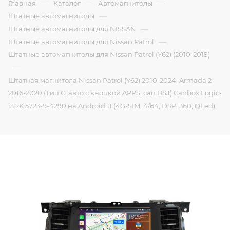
—
—
—
Главная
Каталог
Автомагнитолы
—
Штатные автомагнитолы
—
Штатные автомагнитолы для NISSAN
—
Штатные автомагнитолы для Nissan Patrol
Штатные автомагнитолы для Nissan Patrol (Y62) (2010-2019)
—
Штатная магнитола Nissan Patrol (Y62) 2010-2024, Armada 2
2016-2020 (Тип C, авто с кнопкой APPS, can BSJ) Canbox Logic-
i3 2K 5723-9-4290 на Android 11 (4G-SIM, 4/64, DSP, 360, QLed)