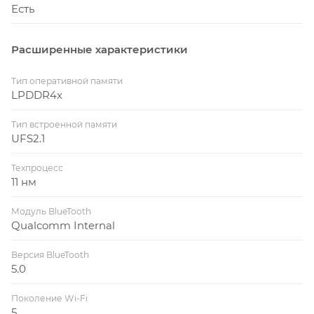
Есть
Расширенные характеристики
Тип оперативной памяти
LPDDR4x
Тип встроенной памяти
UFS2.1
Техпроцесс
11 нм
Модуль BlueTooth
Qualcomm Internal
Версия BlueTooth
5.0
Поколение Wi-Fi
5