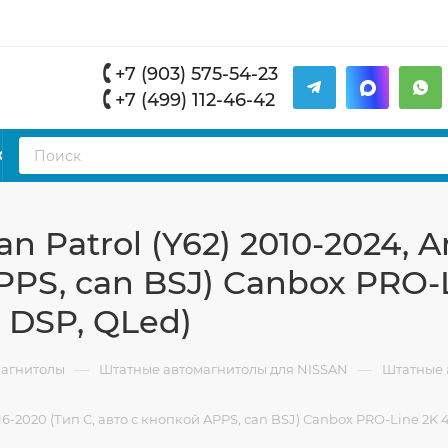
+7 (903) 575-54-23
+7 (499) 112-46-42
К
 Patrol (Y62) 2010-2024, 
PPS, can BSJ) Canbox PRO-
, DSP, QLed)
—
—
магнитолы
Штатные автомагнитолы для NISSAN
Штатные а
6-2020 (Тип C, авто с кнопкой APPS, can BSJ) Canbox PRO-Line 2K 42