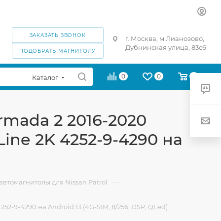
ЗАКАЗАТЬ ЗВОНОК
г. Москва, м.Лианозово,
Дубнинская улица, 83с6
ПОДОБРАТЬ МАГНИТОЛУ
0
0
0
Каталог
Armada 2 2016-2020
Line 2K 4252-9-4290 на
—
втомагнитолы для Nissan Patrol
52-9-4290 на Android 13 (4G-SIM, 8/256, DSP, QLed)