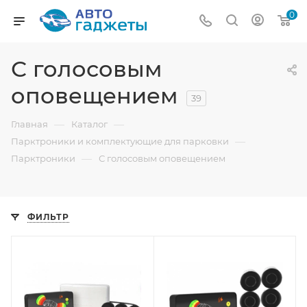
0
С голосовым
оповещением
39
—
—
Главная
Каталог
—
Парктроники и комплектующие для парковки
—
Парктроники
С голосовым оповещением
ФИЛЬТР